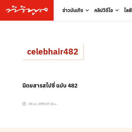
ข่าวบันเทิง
คลิปวิดีโอ
ไลฟ
celebhair482
นิตยสารสไปซี่ ฉบับ 482
25 ธ.ค. 2556 07:26 น.