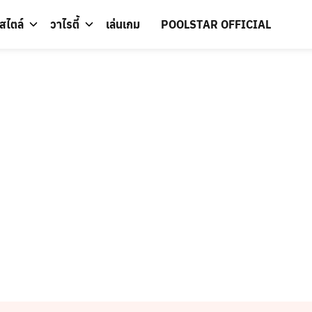
์สไตล์
วาไรตี้
เล่นเกม
POOLSTAR OFFICIAL