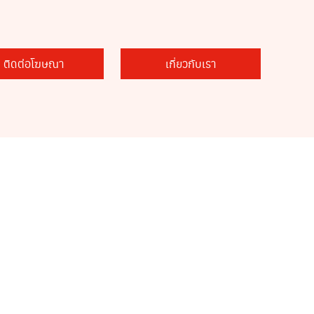
ติดต่อโฆษณา
เกี่ยวกับเรา