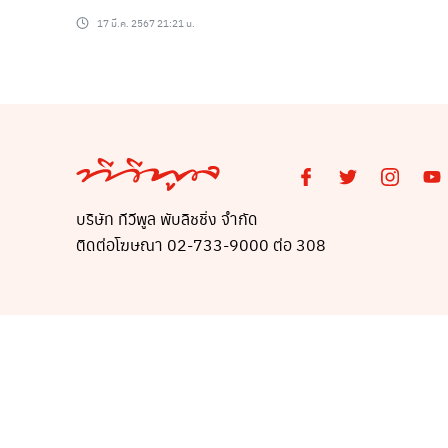
ก่อนไปแดนซ์กระจายใน “ITZY
17 มี.ค. 2567 21:21 น.
2nd WORLD TOUR in
BANGKOK” 16 มี.ค. นี้ ที่อิมแพ็ค
อารีน่า
บริษัท ทีวีพูล พับลิชชิ่ง จำกัด
ติดต่อโฆษณา 02-733-9000 ต่อ 308