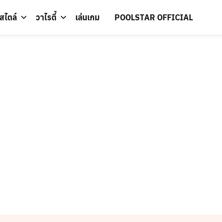
์สไตล์
วาไรตี้
เล่นเกม
POOLSTAR OFFICIAL