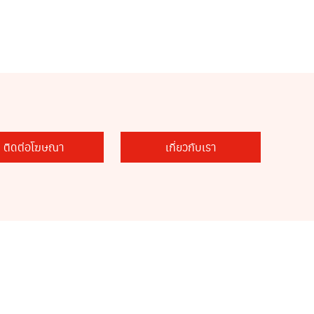
ติดต่อโฆษณา
เกี่ยวกับเรา