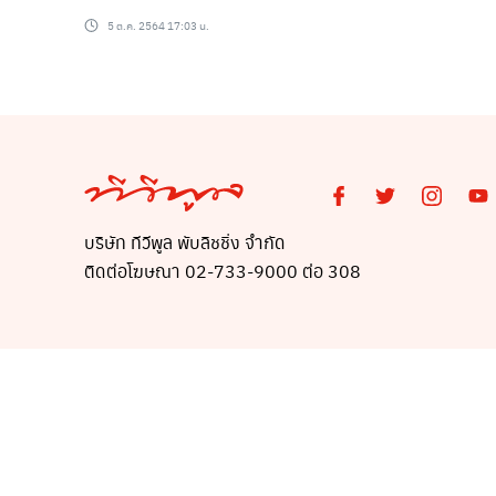
เกิ้ลแรก
5 ต.ค. 2564 17:03 น.
บริษัท ทีวีพูล พับลิชชิ่ง จำกัด
ติดต่อโฆษณา 02-733-9000 ต่อ 308