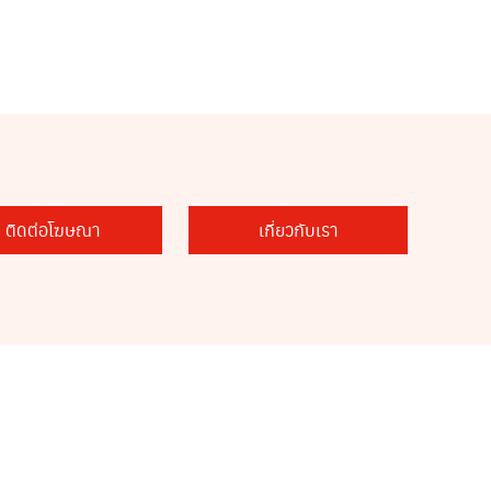
ติดต่อโฆษณา
เกี่ยวกับเรา