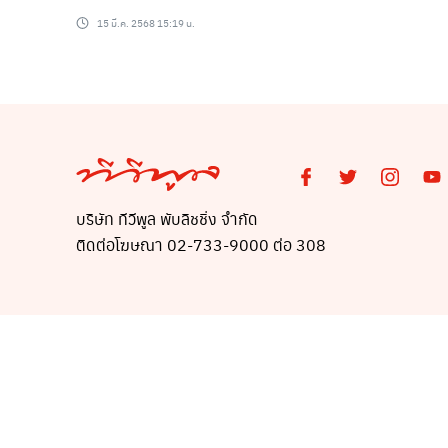
The Series) ออกอากาศทุกวัน
15 มี.ค. 2568 15:19 น.
อาทิตย์ เวลา 22.45 น. ทาง
ช่อง AmarinTV HD 34 เริ่มตอน
แรก วันอาทิตย์
ที่ 16 มีนาคม 2568 ห้ามพลาด!
บริษัท ทีวีพูล พับลิชชิ่ง จำกัด
ติดต่อโฆษณา 02-733-9000 ต่อ 308