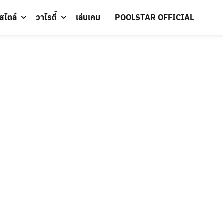
์สไตล์
วาไรตี้
เล่นเกม
POOLSTAR OFFICIAL