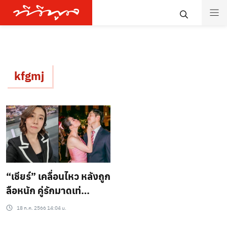
kfgmj
“เชียร์” เคลื่อนไหว หลังถูก
ลือหนัก คู่รักมาดเท่
อัลฟอลกันแล้ว!!
18 ก.ค. 2566 14:04 น.