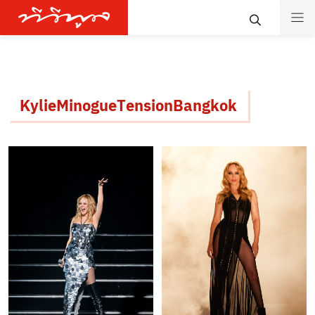
KylieMinogueTensionBangkok