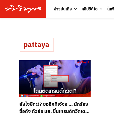
ข่าวบันเทิง
คลิปวิดีโอ
ไลฟ
pattaya
ยังไงซิคะ!? ขออีกทีเจ๊งง … นักร้อง
ชื่อดัง ตัวย่อ มย. ขึ้นเทรนด์ทวิตเตอร์