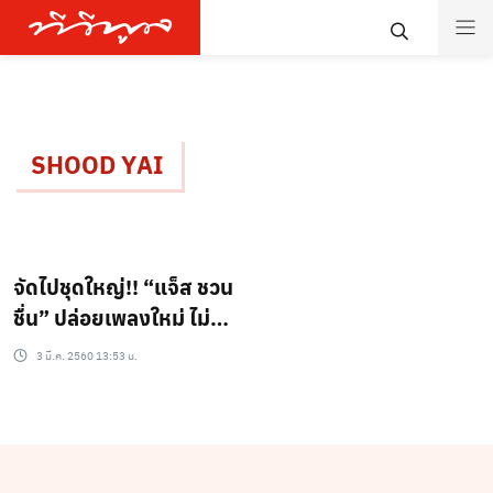
SHOOD YAI
จัดไปชุดใหญ่!! “แจ็ส ชวน
ชื่น” ปล่อยเพลงใหม่ ไม่
แดนซ์ไม่ได้แล้ว (ชมคลิป)
3 มี.ค. 2560 13:53 น.