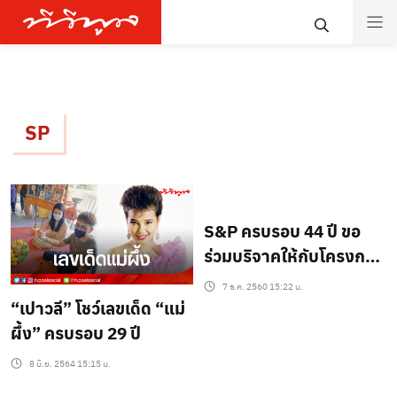
SP
S&P ครบรอบ 44 ปี ขอ
ร่วมบริจาคให้กับโครงการ
ก้าวคนละก้าว 1 ล้านบาท
7 ธ.ค. 2560 15:22 น.
“เปาวลี” โชว์เลขเด็ด “แม่
ผึ้ง” ครบรอบ 29 ปี
8 มิ.ย. 2564 15:15 น.