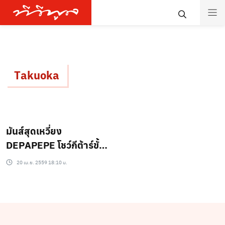
Takuoka
มันส์สุดเหวี่ยง
DEPAPEPE โชว์กีต้าร์ขั้น
เทพสะกดใจแฟนไทย
20 เม.ย. 2559 18:10 น.