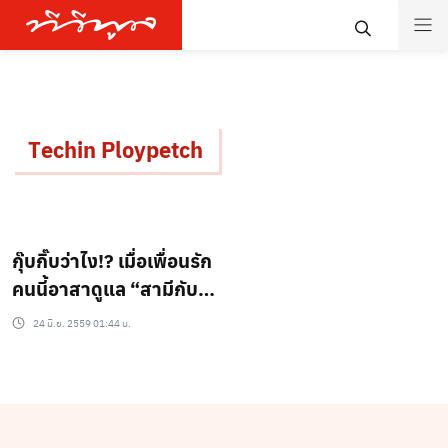
Techin Ploypetch
กุ๊บกิ๊บว่าไง!? เมื่อเพื่อนรัก
คนนี้อาสาดูแล “สามีกับ
ลูก” ให้แบบใกล้ชิด!!!
24 มิ.ย. 2559 01:44 น.