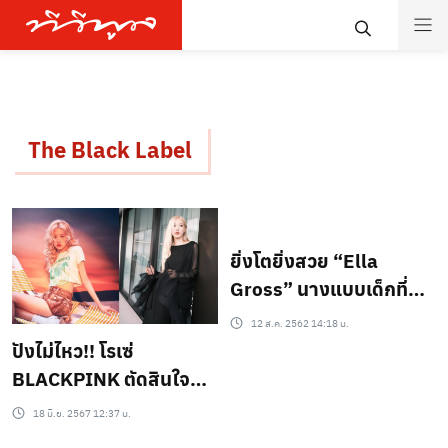
The Black Label
ยิ่งโตยิ่งสวย “Ella
Gross” นางแบบเด็กที่
โด่งดัง สู่เด็กฝึกหัดค่าย
12 ส.ค. 2562 14:18 น.
YG Entertainment
ปังไม่ไหว!! โรเซ่
BLACKPINK ตัดสินใจ
เซ็นสัญญากับค่าย THE
18 มิ.ย. 2567 12:37 น.
BLACK LABEL