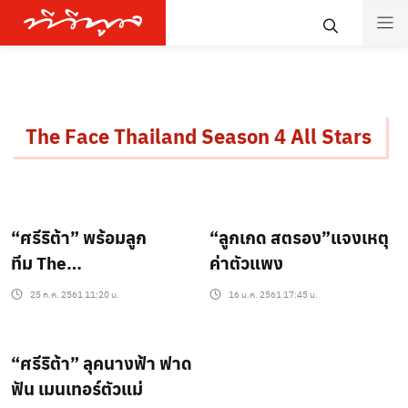
The Face Thailand Season 4 All Stars
“ศรีริต้า” พร้อมลูก
“ลูกเกด สตรอง”แจงเหตุ
ทีม The
ค่าตัวแพง
Face Thailand Season
25 ก.ค. 2561 11:20 น.
16 ม.ค. 2561 17:45 น.
4 All Stars โชว์หุ่นแซ่บ
สวย เผ็ด เด็ดทุกคน
“ศรีริต้า” ลุคนางฟ้า ฟาด
ฟัน เมนเทอร์ตัวแม่