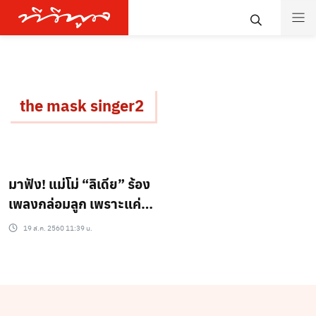
the mask singer2
มาฟัง! แม่โม่ “ลิเดีย” ร้อง
เพลงกล่อมลูก เพราะแค่
ไหน…?(ชมคลิป)
19 ส.ค. 2560 11:39 น.