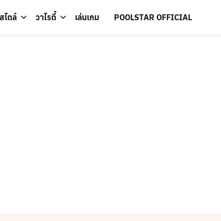
์สไตล์
วาไรตี้
เล่นเกม
POOLSTAR OFFICIAL