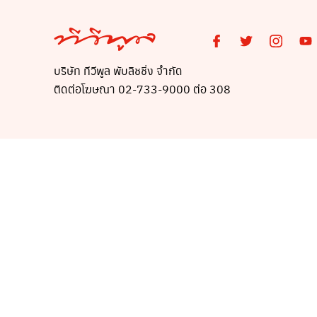
บริษัท ทีวีพูล พับลิชชิ่ง จำกัด
ติดต่อโฆษณา 02-733-9000 ต่อ 308