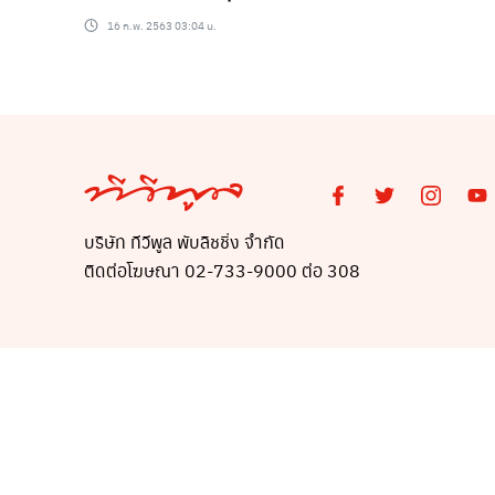
16 ก.พ. 2563 03:04 น.
บริษัท ทีวีพูล พับลิชชิ่ง จำกัด
ติดต่อโฆษณา 02-733-9000 ต่อ 308