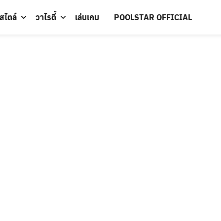
์สไตล์
วาไรตี้
เล่นเกม
POOLSTAR OFFICIAL