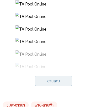
อ่านเพิ่ม
ชมพู่-อารยา
พายุ-สายฟ้า