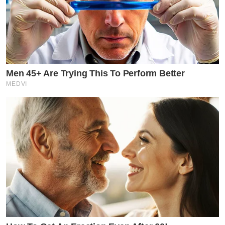
Men 45+ Are Trying This To Perform Better
MEDVI