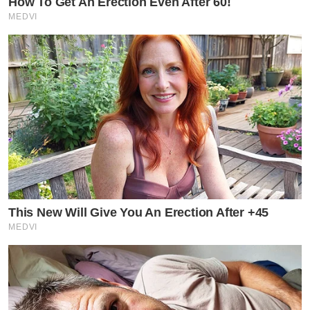
How To Get An Erection Even After 60!
MEDVI
This New Will Give You An Erection After +45
MEDVI