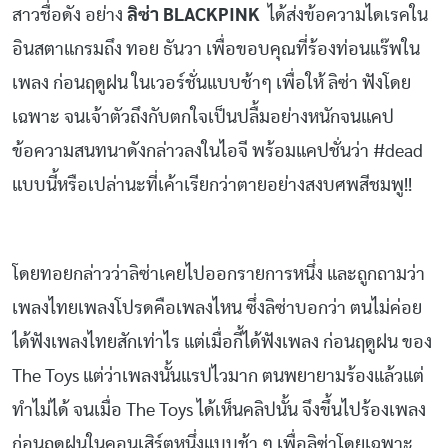
สาวชื่อดัง อย่าง
ลิซ่า BLACKPINK
ได้ส่งข้อความไดเรคใน
อินสตาแกรมถึง ทอย ธันวา เพื่อขอบคุณที่ร้องท่อนแร๊พใน
เพลง ก่อนฤดูฝน ในเวอร์ชั่นแบบช้าๆ เพื่อให้ ลิซ่า ฟังโดย
เฉพาะ จนเจ้าตัวถึงกับตกใจเป็นปลื้มอย่างหนักจนแคป
ข้อความสนทนาดังกล่าวลงในไอจี พร้อมแคปชั่นว่า #dead
แบบนี้หรือเปล่านะที่เค้าเรียกว่าตายอย่างสงบศพสีชมพู!!
โดยทอยกล่าวว่าลิซ่าเคยไปออกรายการหนึ่ง และถูกถามว่า
เพลงไทยเพลงโปรดคือเพลงไหน ซึ่งลิซ่าบอกว่า ตนไม่ค่อย
ได้ฟังเพลงไทยสักเท่าไร แต่เมื่อกี้ได้ฟังเพลง ก่อนฤดูฝน ของ
The Toys แต่ว่าเพลงนั้นแรปไวมาก ตนพยายามร้องแล้วแต่
ทำไม่ได้ จนเมื่อ The Toys ได้เห็นคลิปนั้น จึงขึ้นไปร้องเพลง
ก่อนฤดูฝนในคอนเสิร์ตหนึ่งแบบช้า ๆ เพื่อลิซ่าโดยเฉพาะ