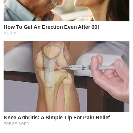
How To Get An Erection Even After 60!
MEDVI
Knee Arthritis: A Simple Tip For Pain Relief
FORGE BODY