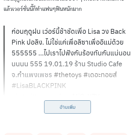
แล้วเวอร์ชั่นนี้ก็ทำแฟนๆฟินหนักมาก
ก่อนฤดูฝน เว่อร์นี้ช้าชัดเพื่อ Lisa วง Back
Pink ปอลิง. ไม่ใช่แค่เพื่อลิซาเพื่ออิแม่ด้วย
555555 …ไปเราไปฟังกันร้องทันกันแน่นอน
นนนน 555 19.01.19 ร้าน Studio Cafe
จ.กำแพงเพชร
#thetoys
#เดอะทอยส์
#LisaBLACKPINK
pic.twitter.com/xenMjCyXZY
อ่านเพิ่ม
— fonsuk_TheToys (@FonsukT)
January 20, 2019