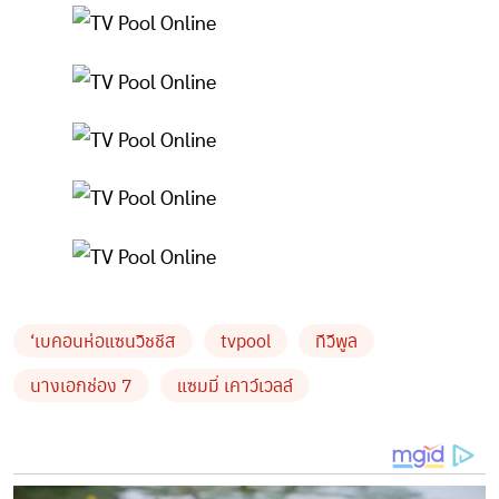
‘เบคอนห่อแซนวิชชีส
tvpool
ทีวีพูล
นางเอกช่อง 7
แซมมี่ เคาว์เวลล์