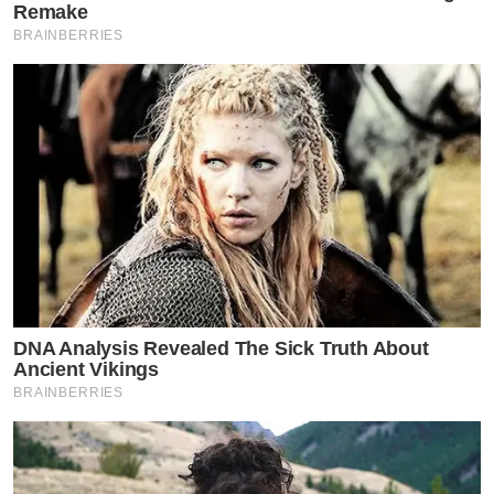
Remake
BRAINBERRIES
DNA Analysis Revealed The Sick Truth About
Ancient Vikings
BRAINBERRIES