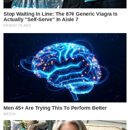
Stop Waiting In Line: The 87¢ Generic Viagra Is
Actually "Self-Serve" In Aisle 7
FRIDAY PLANS
Men 45+ Are Trying This To Perform Better
MEDVI