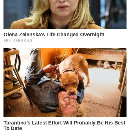
Olena Zelenska's Life Changed Overnight
BRAINBERRIES
Tarantino’s Latest Effort Will Probably Be His Best
To Date