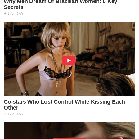
Why Men Dream Of Brazilian Women: 6 Key
Secrets
BUZZ DAY
Co-stars Who Lost Control While Kissing Each
Other
BUZZ DAY