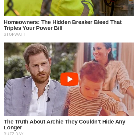
Homeowners: The Hidden Breaker Bleed That
Triples Your Power Bill
STOPWATT
The Truth About Archie They Couldn't Hide Any
Longer
BUZZ DAY