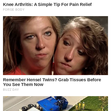
Knee Arthritis: A Simple Tip For Pain Relief
FORGE BODY
Remember Hensel Twins? Grab Tissues Before
You See Them Now
BUZZ DAY