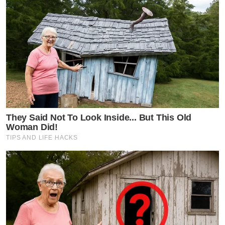
They Said Not To Look Inside... But This Old
Woman Did!
TIPS AND LIFE HACKS