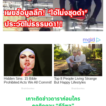
เกาะติดข่าวดาราก่อนใคร
กดติดตาม
“ทีวีพูล”