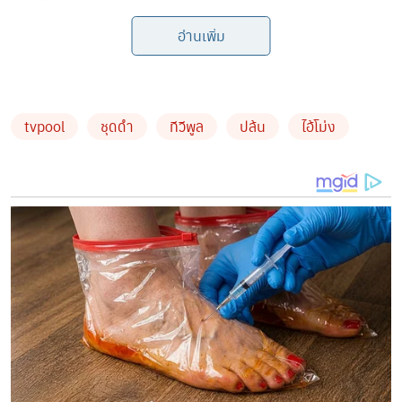
คดีจี้ปล้น ข่มขืน ไม่ใช่ทหาร รูปร่างท้วมกว่าในคลิป ใน
อ่านเพิ่ม
คลิปมันบีบให้ดูเหมือนผอม
tvpool
ชุดดำ
ทีวีพูล
ปล้น
ไอ้โม่ง
by TVPOOL ONLINE