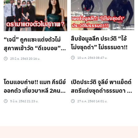
รวมพลแต่งดำ 31 ต.ค.นี้
สืบข้อมูลลึก ประวัติ “ไอ้
“เจนี่” ถูกแซะแต่งตัวไม่
โม่งชุดดำ” ไม่ธรรมดา!!
สุภาพเข้าวัด “ดีเจบอย”
ป้อง ถามไม่สุภาพยังไง!?
10 ม.ค. 2563 08:47 น.
25 มิ.ย. 2563 20:16 น.
โดนแอบถ่าย!! แมท ภีรนีย์
เปิดประวัติ จูลีย์ พาแย็ตต์
ออกตัว เที่ยวบาหลี 2คน
สตรีแต่งชุดดำธรรมดา นั่ง
เมินดราม่าชุดดำ
แถวหน้าตัวแทนราชวงศ์
5 มิ.ย. 2562 21:23 น.
27 ต.ค. 2560 14:01 น.