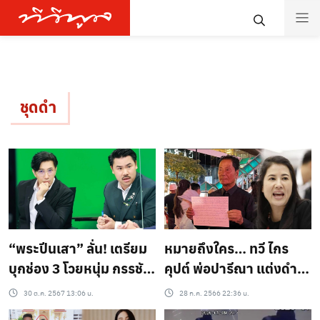
ชุดดำ
“พระปีนเสา” ลั่น! เตรียม
หมายถึงใคร… ทวี ไกร
บุกช่อง 3 โวยหนุ่ม กรรชัย
คุปต์ พ่อปารีณา แต่งดำ
หลังเสนอข่าวโจมตีพุทธ
ยืนกลางม็อบ ราชประสงค์
30 ต.ค. 2567 13:06 น.
28 ก.ค. 2566 22:36 น.
ศาสนา – กัน จอมพลัง
ให้กำลังใจพิธา