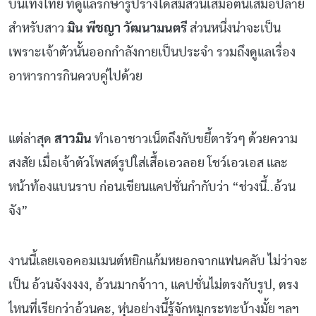
บันเทิงไทย ที่ดูแลรักษารูปร่างได้สมส่วนเสมอต้นเสมอปลาย
สำหรับสาว
มิน พีชญา วัฒนามนตรี
ส่วนหนึ่งน่าจะเป็น
เพราะเจ้าตัวนั้นออกกำลังกายเป็นประจำ รวมถึงดูแลเรื่อง
อาหารการกินควบคู่ไปด้วย
แต่ล่าสุด
สาวมิน
ทำเอาชาวเน็ตถึงกับขยี้ตารัวๆ ด้วยความ
สงสัย เมื่อเจ้าตัวโพสต์รูปใส่เสื้อเอวลอย โชว์เอวเอส และ
หน้าท้องแบนราบ ก่อนเขียนแคปชั่นกำกับว่า “ช่วงนี้..อ้วน
จัง”
งานนี้เลยเจอคอมเมนต์หยิกแก้มหยอกจากแฟนคลับ ไม่ว่าจะ
เป็น อ้วนจังงงงง, อ้วนมากจ้าาา, แคปชั่นไม่ตรงกับรูป, ตรง
ไหนที่เรียกว่าอ้วนคะ, หุ่นอย่างนี้รู้จักหมูกระทะบ้างมั้ย ฯลฯ