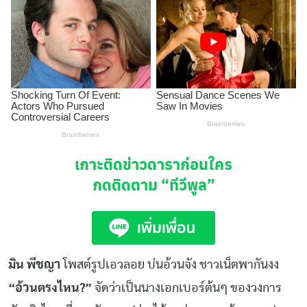
เกาะติดข่าวดาราก่อนใคร
กดติดตาม
“ทีวีพูล”
มิน พีชญา
โพสต์รูปเอวลอย บ่นอ้วนจัง ชาวเน็ตพากันงง
“อ้วนตรงไหน?”
จัดว่าเป็นนางเอกเบอร์ต้นๆ ของวงการ