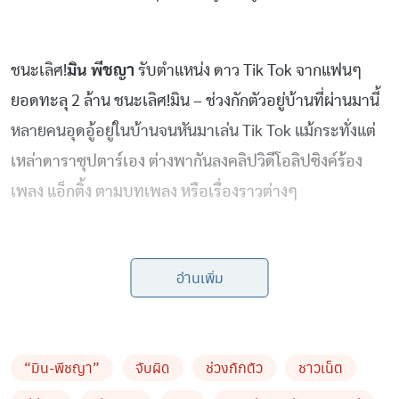
ชนะเลิศ!
มิน พีชญา
รับตำแหน่ง ดาว Tik Tok จากแฟนๆ
ยอดทะลุ 2 ล้าน ชนะเลิศ!มิน – ช่วงกักตัวอยู่บ้านที่ผ่านมานี้
หลายคนอุดอู้อยู่ในบ้านจนหันมาเล่น Tik Tok แม้กระทั่งแต่
เหล่าดาราซุปตาร์เอง ต่างพากันลงคลิปวิดีโอลิปซิงค์ร้อง
เพลง แอ็กติ้ง ตามบทเพลง หรือเรื่องราวต่างๆ
จนได้รับความนิยมเป็นอย่างมาก ล่าสุดนางเอกสาวหน้าหวา
อ่านเพิ่ม
นมิน พีชญา วัฒนามนตรี ออกมาโพสต์ขอบคุณแฟนๆที่ชื่น
ชอบในการแสดงของตน จนมียอดฟอลโลว์เวอร์ Tik Tokถึง
2 ล้าน หลังจากที่ลงคลิปหลากหลายคลิปด้วยคาแร็กเตอร์ที่
“มิน-พีชญา”
จับผิด
ช่วงกักตัว
ชาวเน็ต
แตกต่างกัน ประกอบไปด้วยความน่ารัก สดใส ตลกเฮฮา