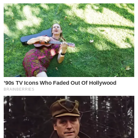
ว่าสาวมินเค้าแจ้งเกิดจากเวทีการประกวด “มิสทีนไทยแลนด์
2006” อีกทั้ง ยังได้รับรางวัลรองชนะเลิศอันตับ 1ขวัญใจ
สื่อมวลชน และ Miss I-Mobile อีกด้วย
เเละหลังจากที่ต้องกักตัวอยู่บ้านเพื่อหยุดเชื้อ เป็นเวลานาน
งานนี้สาวมิน ได้มีตัวช่วนเเก้เหงาด้วยการอัพคลิปลงเเอ
พริเคชั่นฮิตอย่างติ๊กต็อก เเละต้องบอก ก่อนว่าเเต่ละคลิป
’90s TV Icons Who Faded Out Of Hollywood
ของเธอนั้นจัดเต็มทั้งเสื้อผ้าหน้าผมเลยล่ะค่ะ
BRAINBERRIES
งานนี้ทำให้เธอมียอดติดตามในติ๊กต๊อกสูงถึง 2 ล้านคนเเล้ว
โดยสาวมินได้โพสต์ข้อความผ่านอินสตราเเกรมส่วนตัวระ
บุเเคปชั่นว่า . . . .