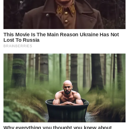
ขอบคุณทุกคนมากมากคะ ตอนแรกคิดว่าจะเล่นแค่ช่วง
กักตัว ตอนนี้ติดมากเลยคะ มินเล่นจริงจังมา1เดือนกับ
อีก12วัน ไม่คิดเลยว่าคนจะมาติดตามเยอะขนาดนี้ต้อง
This Movie Is The Main Reason Ukraine Has Not
ขอบคุณทุกคนที่มาติดตามมากเลยค่ะและ ใครอยากเห็นมิน
Lost To Russia
BRAINBERRIES
ในแบบที่ไม่เคยเห็นขอให้ไปดูใน tiktok นะคะ
by TVPOOL ONLINE
Why everything you thought you knew about