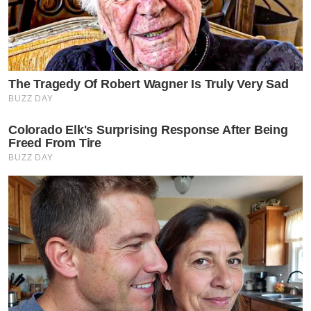
The Tragedy Of Robert Wagner Is Truly Very Sad
BUZZ DAY
Colorado Elk's Surprising Response After Being
Freed From Tire
BUZZ DAY