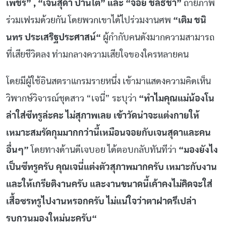
เพชร
” , “
เจนสุดา
ปานโต
”
และ
“
จอย
ชลธิชา
”
ถ่ายภาพ
ร่วมเฟรมด้วยกัน
โดยพวกเขาได้ไปร่วมงานศพ
“
เติม
ชนิ
นทร
ประเสริฐประศาสน์
“
ผู้กำกับคนดังมากความสามารถ
ที่เสียชีวิตลง
ท่ามกลางความเสียใจของใครหลายคน
โดยมีผู้ใช้อินสตราแกรมรายหนึ่ง
เข้ามาแสดงความคิดเห็น
วิพากษ์วิจารณ์ชุดสาว
“
เจนี่
”
ระบุว่า
“
ทำไมคุณแม่น้องโน
ล่าใส่ซีทรูล่ะคะ
ไม่สุภาพเลย
เข้าวัดน่าจะแต่งกายให้
เหมาะสมรัดกุมมากกว่านี้เหมือนจอยกับเจนสุดาและคน
อื่นๆ
”
โดยทางด้านดีเจบอย
ได้ตอบกลับทันทีว่า
“
มองยังไง
เป็นซีทรูครับ
คุณเจนี่แต่งตัวสุภาพมากครับ
เหมาะกับงาน
และให้เกรียติงานครับ
และงานขนาดนี้เค้าคงไม่คิดจะใส่
เสื้อซรทรูไปงานหรอกครับ
ไม่แน่ใจว่าตาฝาดรึเปล่า
รบกวนมองใหม่นะครับ
“