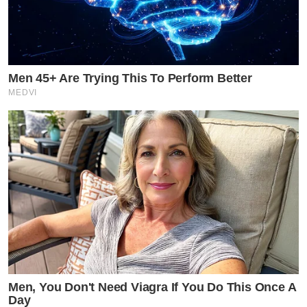
Men 45+ Are Trying This To Perform Better
MEDVI
Men, You Don't Need Viagra If You Do This Once A
Day