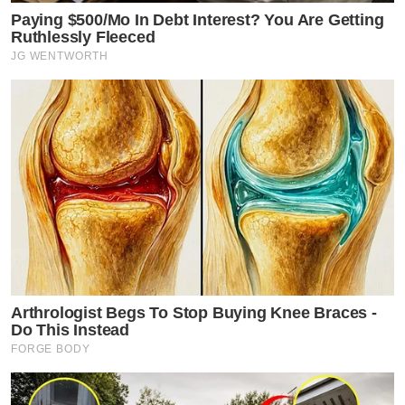
Paying $500/Mo In Debt Interest? You Are Getting
Ruthlessly Fleeced
JG WENTWORTH
Arthrologist Begs To Stop Buying Knee Braces -
Do This Instead
FORGE BODY