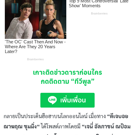
เกาะติดข่าวดาราก่อนใคร
กดติดตาม
“ทีวีพูล”
กลายเป็นประเด็นฮือฮาบนโลกออนไลน์
เมื่อทาง
“
ดีเจบอย
ฌาฆฤณ
ชุมมิ่ง
“
ได้โพสต์ภาพโดยมี
“
เจนี่
อัลภาชน์
ณ
ป้อม