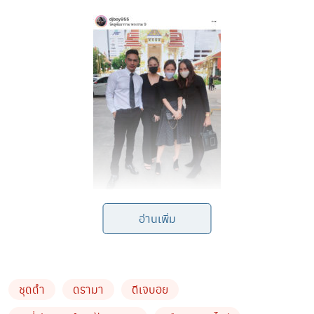
อ่านเพิ่ม
ชุดดำ
ดรามา
ดีเจบอย