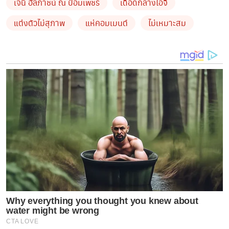
เจนี่ อัลภาชน์ ณ ป้อมเพชร
เดือดกลางไอจี
แต่งตัวไม่สุภาพ
แห่คอมเมนต์
ไม่เหมาะสม
พร้อมทั้งเสนอความคิดเห็นเพิ่มเติมว่า
“
เห็นตามไปแซะ
ไป
จิก
ไปกัด
ไปขบ
คนอื่น
พอทัวร์ลงโดนคอมเม้นบ้าง
รีบลบโพ
สอย่างเร็วเลยเนอะ
ยุคนี้เขาเลิกบูลลี่กันแล้ว
อย่าหาว่าพี่สอน
“
ดาราไม่ใช่ถังขยะให้หนูระบายอารมณ์นะลูก
”
เบาได้เบา
งานนี้แฟนคลับต่างเข้ามาคอมเมนต์วิพากษ์วิจารณ์สาวผู้เข้า
Why everything you thought you knew about
มาคอมเมนต์ดังกล่าวจำนวนมาก
water might be wrong
CTA LOVE