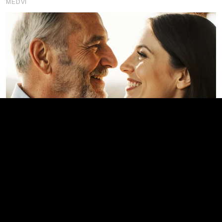
MEDVI
How To Get An Erection Even After 60!
MEDVI