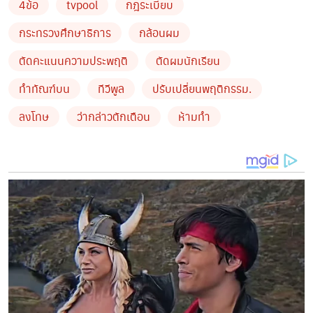
4ข้อ
tvpool
กฎระเบียบ
4.ทำกิจกรรมเพื่อให้ปรับเปลี่ยนพฤติกรรม ซึ่งรวมไปถึงการ
ทำโทษนักเรียนในกรณีอื่นๆ ด้วย ต้องยึดหลักการลงโทษ 4
กระทรวงศึกษาธิการ
กล้อนผม
ข้อนี้เท่านั้น
ตัดคะแนนความประพฤติ
ตัดผมนักเรียน
ทำทัณฑ์บน
ทีวีพูล
ปรับเปลี่ยนพฤติกรรม.
by TVPOOL ONLINE
ลงโทษ
ว่ากล่าวตักเตือน
ห้ามทำ