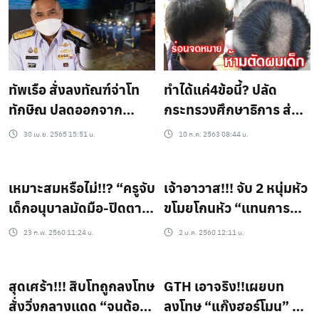
ทัพเรือ สั่งลงทัณฑ์จ่าโท
ทำได้แค่4ข้อนี้? ปลัด
ทักษิณ ปลดออกจาก
กระทรวงศึกษาธิการ ส่ง
ราชการ ที่ลงโทษทหาร
หนังสือถึงทุกโรงเรียน
30 เม.ย. 2565 15:51 น.
10 ก.ค. 2563 08:44 น.
ใหม่ให้กินอสุจิใส่น้ำปลา
ห้ามครูลงโทษด้วยการ
ตัดผม
เหมาะสมหรือไม่!!? “ครูจับ
เจ้าอาวาส!!! จับ 2 หนุ่มหัว
เด็กอนุบาลมัดมือ-ปิดตา”
ขโมยโกนหัว “เเทนการดำ
เพื่อเป็นการลงโทษ!!!
เนินคดี” ฐานเเอบตกปลา
23 ก.พ. 2560 11:24 น.
2 ม.ค. 2560 12:11 น.
ในวัด!!!
สุดเศร้า!!! สิบโทถูกลงโทษ
GTH เอาจริง!!เผยบท
สั่งวิ่งกลางเเดด “จนต้อง
ลงโทษ “แก๊งฮอร์โมน” พัก