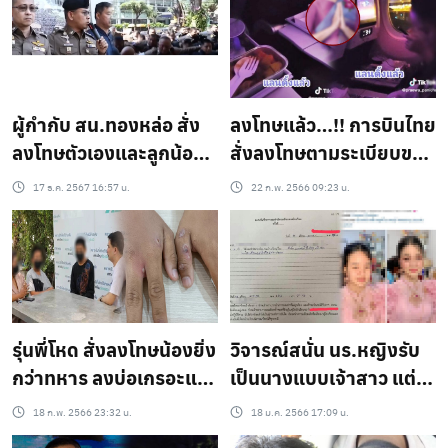
ชีวิต แต่ยังได้กลับมาสอน
ผู้กำกับ สน.ทองหล่อ สั่ง
ลงโทษแล้ว…!! การบินไทย
ลงโทษตัวเองและลูกน้อง
สั่งลงโทษตามระเบียบขอ
ทั้งโรงพัก รับผิดชอบเหตุ
งบริษัทฯ แอร์ไม่เก็บถาด
17 ธ.ค. 2567 16:57 น.
22 ก.พ. 2566 09:23 น.
ยิงปืนในที่สาธารณะ
อาหาร ขณะเครื่องลงจอด
รุ่นพี่โหด สั่งลงโทษน้องยิ่ง
วิจารณ์สนั่น นร.หญิงรับ
กว่าทหาร ลงบ่อเกรอะแล้ว
เป็นนางแบบเจ้าสาว แต่ถู
เอาอุจจาระราดใส่
กรร.ออกใบเตือนกระทำ
18 ก.พ. 2566 23:32 น.
18 ม.ค. 2566 17:09 น.
ผิดกฎ เหตุเพราะแบบนี้!?