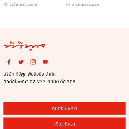
หามเข้าห้องไอซียู” ล่าสุด
งาน 6 เดือน
23 มิ.ย. 2559 02:59 น.
8 เม.ย. 2558 10:24 น.
เสียชีวิตเเล้ว!!!
บริษัท ทีวีพูล พับลิชชิ่ง จำกัด
ติดต่อโฆษณา 02-733-9000 ต่อ 308
ติดต่อโฆษณา
เกี่ยวกับเรา