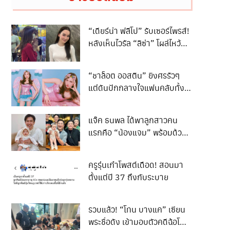
“เดียร์น่า ฟลีโป” รับเซอร์ไพรส์!
หลังเห็นไวรัล “ลิซ่า” โผล่ไหว้
พระพิฆเนศห้วยขวาง
“ชาล็อต ออสติน” ยิงศรรัวๆ
แต่ดันปักกลางใจแฟนคลับทั้ง
ประเทศ
แจ๊ค ธนพล ได้พาลูกสาวคน
แรกคือ “น้องแจม” พร้อมด้วย
ภรรยา เอม รมิดา เดินทางไป
เข้าเยี่ยมและทำความเคารพ “ปู่
ครูรุ่นเก๋าโพสต์เดือด! สอนมา
เอก” เอกชัย ศรีวิชัย
ตั้งแต่ปี 37 ถึงกับระบาย
รวบแล้ว! “โทน บางแค” เซียน
พระชื่อดัง เข้ามอบตัวคดีฉ้อโกง