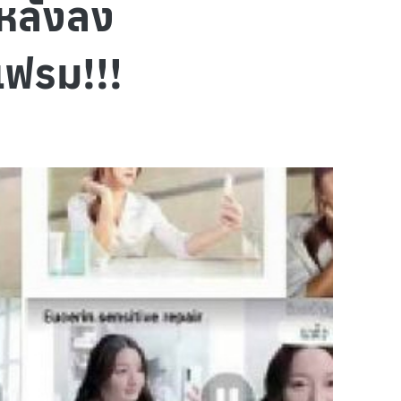
าหลังลง
เฟรม!!!