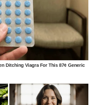
้หญิงคนหนึ่ง เล่นมือถือ และเช็กผิวหน้า แต่ปรากฎว่าผิวหน้า
้าผ่อง ซึ่งจะเห็นได้ว่า โฆษณาทั้ง 2 ตัวนั้น แทบจะก๊อปปี้
n Ditching Viagra For This 87¢ Generic
 กิจวัตรประจำวันที่ทำให้ผิวหมอง ตอนหยิบครีม ตอนทาครีม
กล่าวออกไปจากหน้าอินสตาแกรมแล้ว ส่วนทางคนที่ได้เห็น
ั้งใจโคฟเวอร์ครบทุกเฟรม