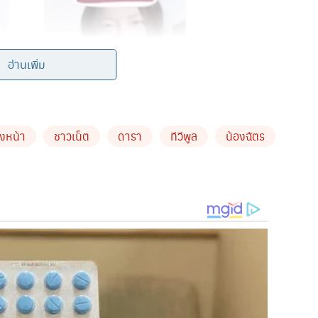
อ่านเพิ่ม
่งหน้า
ชาวเน็ต
ดารา
ทีวีพูล
น้องฉัตร