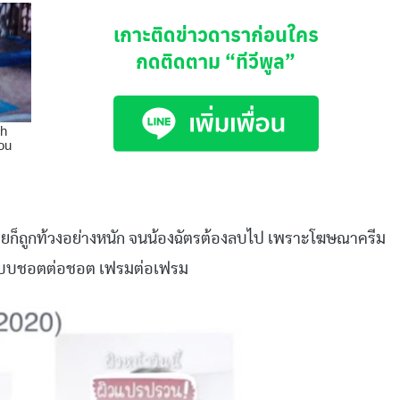
เกาะติดข่าวดาราก่อนใคร
กดติดตาม
“ทีวีพูล”
ท้ายก็ถูกท้วงอย่างหนัก จนน้องฉัตรต้องลบไป เพราะโฆษณาครีม
 E แบบชอตต่อชอต เฟรมต่อเฟรม