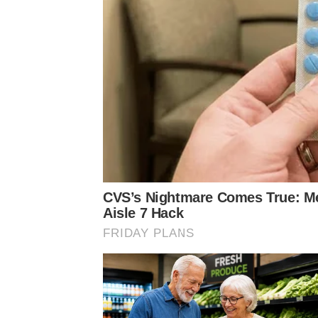
ทั้งนี้ โฆษณาของครีมทั้ง 2 ตัว เริ่มต้นจากการที่ผู
หมองคล้ำ ไม่เป็นอย่างใจ จึงหันมาใช้ครีมตัวจนผิวหน
CVS’s Nightmare Comes True: Me
Aisle 7 Hack
กันชอตต่อชอต นับตั้งแต่ตอนเอามือถือเช็กใบหน้า
FRIDAY PLANS
และอื่น ๆ
อย่างไรก็ตาม ต่อมา ทางน้องฉัตรได้ลบโฆษณาตัวดัง
โฆษณาต่างก็บอกว่า ทำแบบนี้ถือว่าไม่แฟร์ เหมือนต