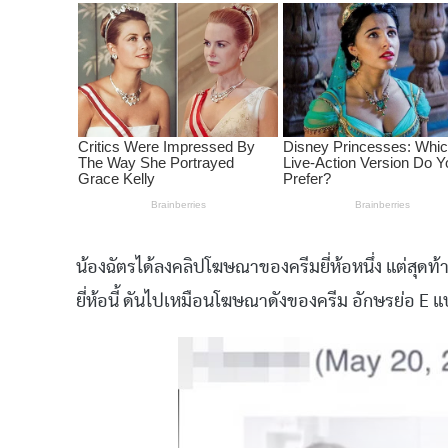
น้องฉัตรได้ลงคลิปโฆษณาของครีมยี่ห้อหนึ่ง แต่สุด
ยี่ห้อนี้ ดันไปเหมือนโฆษณาดังของครีม อักษรย่อ