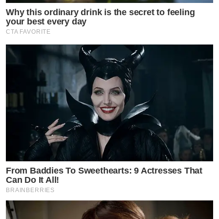
Why this ordinary drink is the secret to feeling
your best every day
CTA FAVORITE
ล่าสุดนักร้องสาวก็ลงช็อตหวานๆ กับนายตำรวจหนุ่มยิว
ฉัตรมงคล สมแก้ว พระเอกเอ็มวีของตนเอง พร้อมกับอวยพร
วันเกิดว่า
“HBD นะคะ
From Baddies To Sweethearts: 9 Actresses That
Can Do It All!
ฉัตรมงคล สมแก้ว
BRAINBERRIES
มีความสุขมากๆ คิดสิ่งใดก็ขอให้สมความปรารถนา