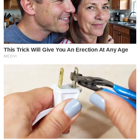
This Trick Will Give You An Erection At Any Age
MEDVI