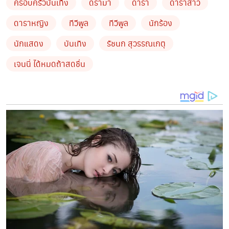
ครอบครัวบันเทิง
ดรามา
ดารา
ดาราสาว
“เจนนี่” ขอพูดบ้าง หลังดราม่าถาโถม ฝากโพสต์นี้ถึงคนที่ไม่
ดาราหญิง
ทีวีพูล
ทีวีพูล
นักร้อง
ชอบ
นักแสดง
บันเทิง
รัชนก สุวรรณเกตุ
เจนนี่ ได้หมดถ้าสดชื่น