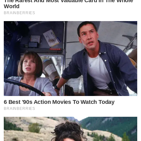
The Rarest And Most Valuable Card In The Whole
World
BRAINBERRIES
6 Best '90s Action Movies To Watch Today
BRAINBERRIES