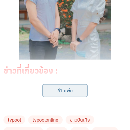
ข่าวที่เกี่ยวข้อง :
เจนนี่ ฟาดเดือด!!การเห็นคนอื่นมีความสุขมันทำไมนักหนา
อ่านเพิ่ม
มันทนไม่ได้เลยหรอ!
“เจนนี่-ลิลลี่ ได้หมดถ้าสดชื่น” ใจบุญ ส่งน้ำดื่ม ให้บุคลากร
ทางการแพทย์ รพ.รัษฎา หลังพบคลัสเตอร์ในรพ.
tvpool
tvpoolonline
ข่าวบันเทิง