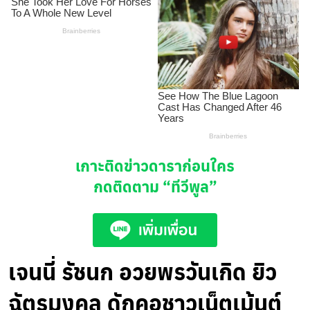
เกาะติดข่าวดาราก่อนใคร
กดติดตาม
“ทีวีพูล”
เจนนี่ รัชนก อวยพรวันเกิด ยิว
ฉัตรมงคล ดักคอชาวเน็ตเม้นต์