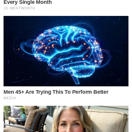
Every Single Month
JG WENTWORTH
Men 45+ Are Trying This To Perform Better
MEDVI