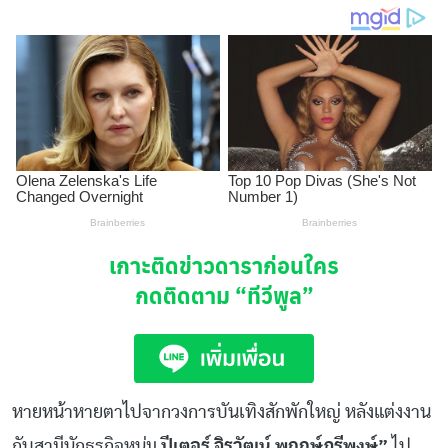
เกาะติดข่าวดาราก่อนใคร
กดติดตาม
“ทีวีพูล”
หายหน้าหายตาไปจากวงการบันเทิงสักพักใหญ่ หลังแต่งงาน
กับสามีนักธุรกิจหนุ่ม
ปีเตอร์ จิรวัฒน์ พฤกษ์ภูรีพงษ์”
ไป