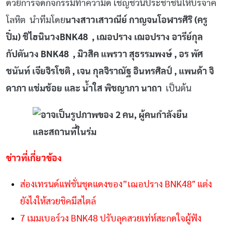
ด้วยการจัดกิจกรรมทำความดี เชิญชวนประชาชนให้บริจาค
โลหิต นำทีมโดย
นางสาวเสาวณีย์ กาญจนโอฬารศิริ (ครู
ปิ๋ม) ชิไฮนินวงBNK48 , เฌอปราง เฌอปราง อารีย์กุล
กัปตันวง BNK48 , มิวสิค แพรวา สุธรรมพงษ์ , อร พัศ
ชนันท์ เจียจิรโชติ , เจน กุลจิราณัฐ อินทรศิลป์ , แพนด้า จิ
ดาภา แช่มช้อย และ น้ำใส พิชญาภา นาถา
เป็นต้น
ข่าวที่เกี่ยวข้อง
ส่องเทรนด์แฟชั่นชุดแดงของ”เฌอปราง BNK48″ แต่ง
ยังไงให้สวยชิคมีสไตล์
7 เมมเบอร์วง BNK48 ปรับลุคสวยเท่ห์สะกดใจผู้ฟัง