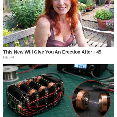
This New Will Give You An Erection After +45
MEDVI