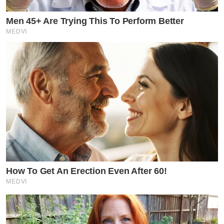
Men 45+ Are Trying This To Perform Better
MEDVI
How To Get An Erection Even After 60!
MEDVI