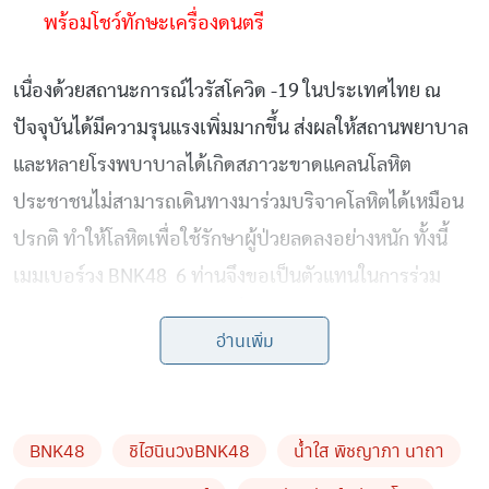
พร้อมโชว์ทักษะเครื่องดนตรี
เนื่องด้วยสถานะการณ์ไวรัสโควิด -19 ในประเทศไทย ณ
ปัจจุบันได้มีความรุนแรงเพิ่มมากขึ้น ส่งผลให้สถานพยาบาล
และหลายโรงพบาบาลได้เกิดสภาวะขาดแคลนโลหิต
ประชาชนไม่สามารถเดินทางมาร่วมบริจาคโลหิตได้เหมือน
ปรกติ ทำให้โลหิตเพื่อใช้รักษาผู้ป่วยลดลงอย่างหนัก ทั้งนี้
เมมเบอร์วง BNK48 6 ท่านจึงขอเป็นตัวแทนในการร่วม
บริจาคโลหิตให้กับหน่วยงานที่ขาดแคลน และเชิญชวน
อ่านเพิ่ม
ประชาสัมพันธ์ประชาชนทั่วไปที่มีสุขภาพร่างกายแข็งแรง
สมบูรณ์ รวมถึงมีความพร้อมในการเข้าร่วมบริจาคโลหิต ซึ่ง
เมมเบอร์ทั้ง 6 ท่าน ได้เดินทางไปร่วมบริจาคโลหิตในสถานที่
BNK48
ชิไฮนินวงBNK48
น้ำใส พิชญาภา นาถา
เปิดให้บริการ โดยมีบุคลากรผู้เชี่ยวชาญ ดูแลด้านความ