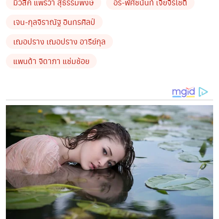
มิวสิค แพรวา สุธรรมพงษ์
อร-พัศชนันท์ เจียจิรโชติ
ความสะอาด ปลอดภัยสูง และให้คำแนะนำอย่างใกล้ชิด
พร้อมปฏิบัติตามมาตรการของรัฐอย่างเคร่งครัด
เจน-กุลจิราณัฐ อินทรศิลป์
เฌอปราง เฌอปราง อารีย์กุล
แพนด้า จิดาภา แช่มช้อย
หากประชาชนที่มีความประสงค์จะบริจาคโลหิตเตรียม
ร่างกายให้พร้อม นอนพักผ่อนให้เพียงพอ และปฏิบัติตาม
หลักคำแนะนำของเจ้าหน้าที่ก่อนการบริจาค เพื่อให้เลือดมี
คุณภาพแก่ผู้ที่ต้องการต่อไป สำหรับผู้สนใจสามารถติดต่อ
หน่วยงานธนาคารเลือดและศูนย์รับบริจาคโลหิตได้โดยตรง
เนื่องจากต้องการการบริจาคเลือดอย่างสูงจาก
ประชาชน สามารถติดตามทำเพื่อสังคมและความ
เคลื่อนไหวต่างๆ ของวง BNK48 ผ่านสังคมออนไลน์ Official