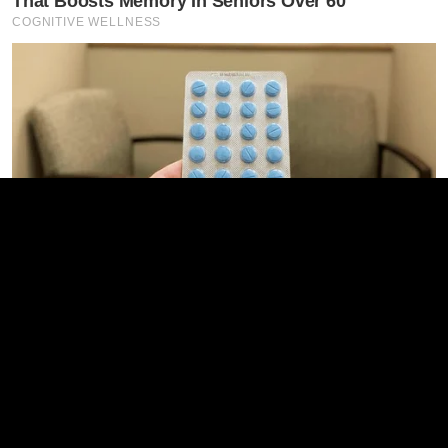
That Boosts Memory In Seniors Over 60
COGNITIVE WELLNESS
Pfizer's Billion-Dollar Nightmare: Men Ditching
Viagra For This 87¢ Aisle 7 Blue Pill
FRIDAY PLANS