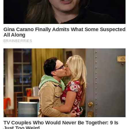
Gina Carano Finally Admits What Some Suspected
All Along
BRAINBERRIES
TV Couples Who Would Never Be Together: 9 Is
Just Too Weird