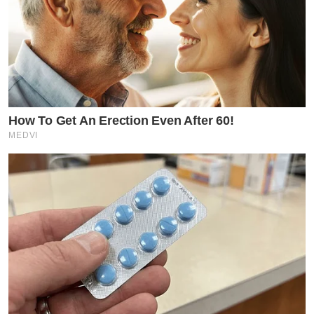
How To Get An Erection Even After 60!
MEDVI