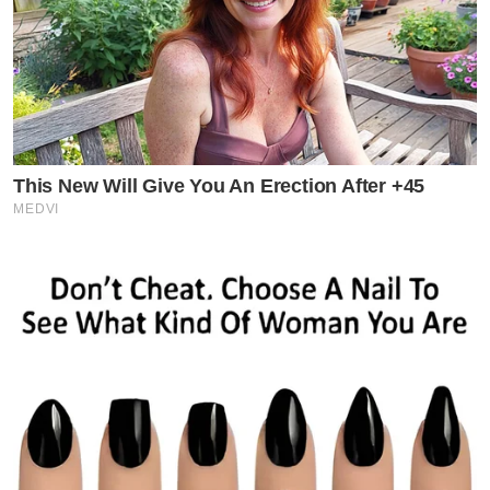
This New Will Give You An Erection After +45
MEDVI