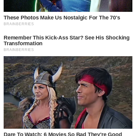
by TVPOOL ONLINE
These Photos Make Us Nostalgic For The 70's
BRAINBERRIES
Remember This Kick-Ass Star? See His Shocking
Transformation
BRAINBERRIES
Dare To Watch: 6 Movies So Bad They're Good