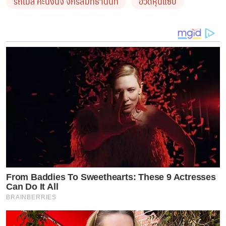
รถเมล์ คะนึงนิจ จักรสมิทธานนท์
อวดหุ่นแซ่บ
From Baddies To Sweethearts: These 9 Actresses
Can Do It All
BRAINBERRIES
นอกจากยอดไลก์จะถล่มทลายแล้ว หลายคนยังบอกด้วยว่า
นานๆ จะได้เห็น
รถเมล์
สวยเซ็กซี่แบบนี้ที อีกทั้งรอยยิ้มที่ส่ง