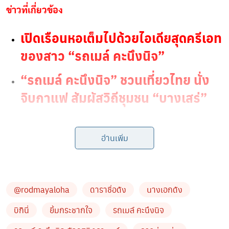
ข่าวที่เกี่ยวข้อง
เปิดเรือนหอเต็มไปด้วยไอเดียสุดครีเอท
ของสาว “รถเมล์ คะนึงนิจ”
“รถเมล์ คะนึงนิจ” ชวนเที่ยวไทย นั่ง
จิบกาแฟ สัมผัสวิถีชุมชน “บางเสร่”
โดย
รถเมล์ คะนึงนิจ
ก็ไม่ได้ทำให้แฟนๆ ทิ่ติดตามอินสตาแก
อ่านเพิ่ม
รม @rodmayaloha ได้ผิดหวัง เมื่อเจ้าตัวได้หยิบชุดบิกินี่สี
เหลืองสดใสมาสวมใส่อวดหุ่นเป๊ะที่เนียนขาวสะท้อนกับ
แสงแดด พร้อมทั้งยังมีวิวของน้ำทะเลรายล้อมเพิ่มความ
@rodmayaloha
ดาราชื่อดัง
นางเอกดัง
สดชื่นเข้าไปอีก
บิกินี่
ยิ้มกระชากใจ
รถเมล์ คะนึงนิจ