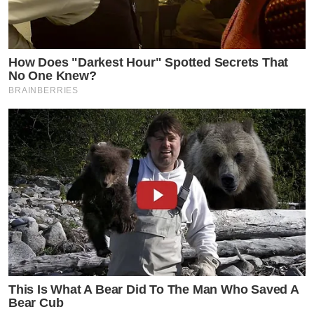
How Does "Darkest Hour" Spotted Secrets That
No One Knew?
BRAINBERRIES
This Is What A Bear Did To The Man Who Saved A
Bear Cub