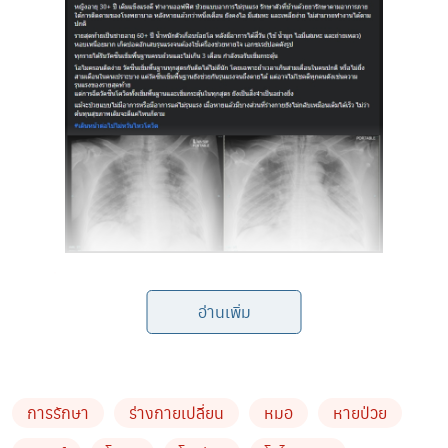
ข่าวเกี่ยวข้อง
อ่านเพิ่ม
TIPH แข็งแกร่ง โอไมครอนไม่กระทบ ยืนยันฐานะ
ทางการเงินมั่นคงเดินหน้าตามแผนสร้างมิติใหม่วงการ
ประกันภัย
การรักษา
ร่างกายเปลี่ยน
หมอ
หายป่วย
เจนี่ เทียนโพธิ์สุวรรณ แจงกลัวน้องโนล่า ติดโควิด ที่