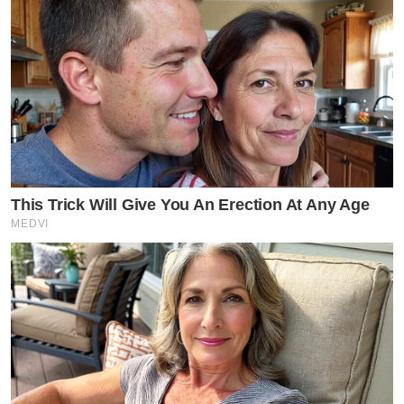
This Trick Will Give You An Erection At Any Age
MEDVI