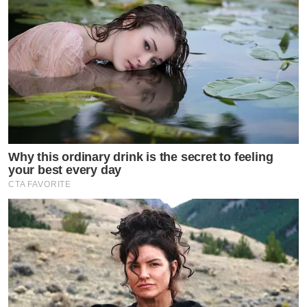
ลง
หญิงอายุ 30+ ปี เดิมแข็งแรงดี ทำงานออฟฟิศ ป่วยแบบ
อาการไม่รุนแรง รักษาตัวที่บ้านด้วยยารักษาตามอาการภาย
ใต้การติดตามของโรงพยาบาล หลังหายแล้วกว่าหนึ่งเดือน
ยังคงไอ มีเสมหะ และเพลียง่าย ไม่สามารถทำงานได้ตาม
ปกติ
Why this ordinary drink is the secret to feeling
รายสุดท้ายเป็นชายอายุ 60+ ปี น้ำหนักตัวเกือบร้อยโล หลัง
your best every day
CTA FAVORITE
มีอาการได้สี่วัน (ไข้ น้ำมูก ไอมีเสมหะ และถ่ายเหลว) หอบ
เหนื่อยมาก เกิดปอดอักเสบรุนแรงจนต้องใช้เครื่องช่วย
หายใจ เอกซเรย์ปอดดังรูป
ทุกรายได้รับวัคซีนเข็มพื้นฐานครบถ้วนและไม่เกิน 3 เดือน
กำลังรอรับเข็มกระตุ้น
โอไมครอนติดง่าย วัคซีนเข็มพื้นฐานทุกสูตรกันติดได้ไม่ดีนัก