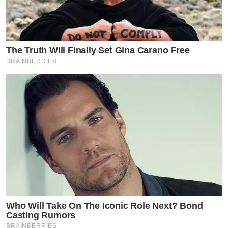
โดยเฉพาะถ้าเวลาเกินสามเดือนในคนปกติ หรือไม่ถึงสาม
เดือนในคนเปราะบาง แต่วัคซีนเข็มพื้นฐานยังช่วยกันรุนแรง
จนถึงตายได้ แต่อาจไม่โชคดีทุกคนดังเช่นความรุนแรงของ
The Truth Will Finally Set Gina Carano Free
BRAINBERRIES
รายสุดท้าย
แต่การฉีดวัคซีนโควิดทั้งเข็มพื้นฐานและเข็มกระตุ้นในทุก
สูตร ยังเป็นสิ่งจำเป็นอย่างยิ่ง
แม้จะป่วยแบบไม่มีอาการหรือมีอาการแต่ไม่รุนแรง เมื่อหาย
แล้วมีบางส่วนที่ร่างกายยังไม่กลับเหมือนเดิมได้เร็ว ไม่ว่า
ต้นทุนสุขภาพเดิมจะดีแค่ไหนก็ตาม
by TVPOOL ONLINE
Who Will Take On The Iconic Role Next? Bond
Casting Rumors
BRAINBERRIES