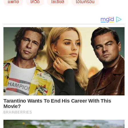
แพทย์
โควิด
โซเชียล
โอไมครอน
อเมริกา
ชายวัยฉกรรจ์เป็นผู้พิทักษ์สันติราษฎร์ เดิมแข็งแรงดี ร่างกา
ยล่ำบึ้ก ป่วยจากโอไมครอนแบบอาการน้อยไม่มีปอดอักเสบ
รักษาในฮอสปิเตล ผ่านมาราวหนึ่งเดือนยังรู้สึกเหนื่อยล้า
อ่อนเพลียง่าย มีเสมหะบ่อย ไม่สามารถออกกำลังได้หนักเท่า
เดิม
หญิงอายุ 80+ ปี เดิมแข็งแรงดีเว้นมีโรคความดันโลหิตสูง
รักษาสม่ำเสมอ ป่วยแบบอาการไม่รุนแรงจากปอดอักเสบ
Tarantino Wants To End His Career With This
Movie?
เล็กน้อย ออกจากโรงพยาบาลราวครึ่งเดือน ตรวจวัดความ
BRAINBERRIES
อิ่มตัวของออกซิเจนปลายนิ้วปกติคือเกิน 95% แต่ยัง
อ่อนเพลีย ช่วยเหลือตัวเองไม่ได้ และการรับรู้ของสมองลด