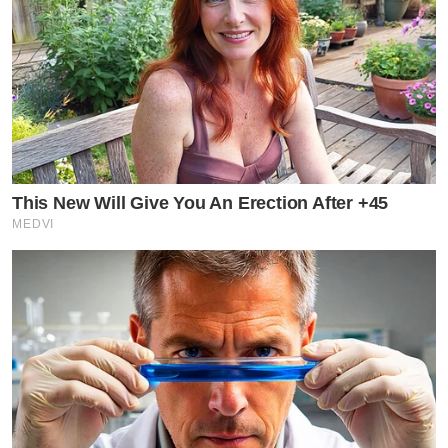
This New Will Give You An Erection After +45
MEDVI