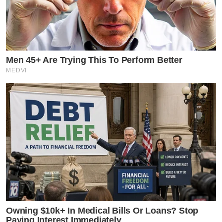
Men 45+ Are Trying This To Perform Better
MEDVI
Owning $10k+ In Medical Bills Or Loans? Stop
Paying Interest Immediately