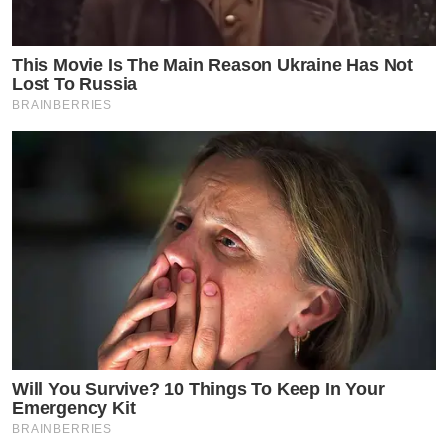
BA.2 เช่น BA.1 และที่น่าสังเกตก็คือ แอนติเจน(สิ่งแ
การทดลองเพาะเลี้ยงเซลล์แสดงให้เห็นว่า BA.2 มีความซ
This Movie Is The Main Reason Ukraine Has Not
Lost To Russia
นอกจากนี้ การทดลองการติดเชื้อโดยใช้หนูแฮมสเตอร
BRAINBERRIES
by TVPOOL ONLINE
Will You Survive? 10 Things To Keep In Your
Emergency Kit
BRAINBERRIES