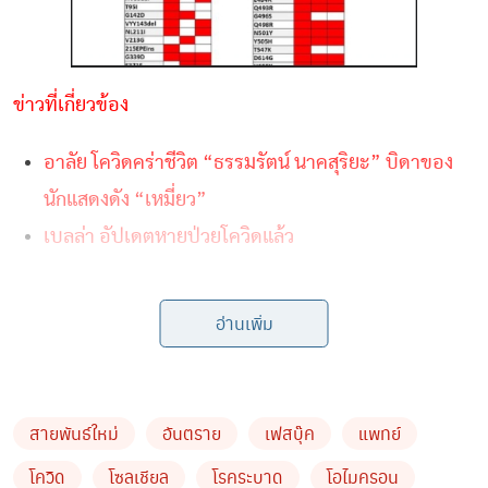
ข่าวที่เกี่ยวข้อง
อาลัย โควิดคร่าชีวิต “ธรรมรัตน์ นาคสุริยะ” บิดาของ
นักแสดงดัง “เหมี่ยว”
เบลล่า อัปเดตหายป่วยโควิดแล้ว
โควิด- 19 สายพันธุ์โอมิครอน BA.2 มีแนวโน้มที่จะพบมาก
อ่านเพิ่ม
ขึ้นในประเทศไทย
ยง ภู่วรวรรณ 19 กุมภาพันธ์ 2565
จากการศึกษาของศูนย์เชี่ยวชาญเฉพาะทางด้านไวรัสวิทยา
สายพันธ์ใหม่
อันตราย
เฟสบุ๊ค
แพทย์
คลินิก คณะแพทย์ศาสตร์จุฬาฯ ในการติดตามสายพันธุ์โอ
โควิด
โซลเชียล
โรคระบาด
โอไมครอน