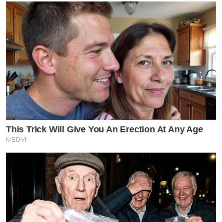
This Trick Will Give You An Erection At Any Age
MEDVI