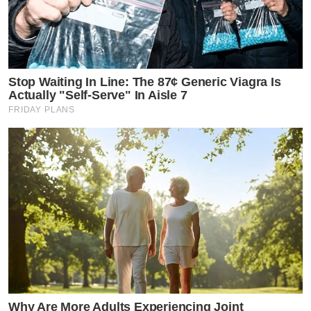
Stop Waiting In Line: The 87¢ Generic Viagra Is
Actually "Self-Serve" In Aisle 7
FRIDAY PLANS
Why Are More Adults Experiencing Joint