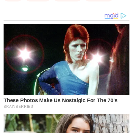
มิครอน ที่พบในเขตกรุงเทพมหานคร จะเห็นว่าสายพันธุ์ที่
พบทั้งหมด เป็นสายพันธุ์ โอมิครอน ส่วนใหญ่ที่พบยังเป็น
สายพันธุ์ย่อย BA.1 ในเดือนกุมภาพันธ์นี้มีแนวโน้มที่พบ สาย
พันธุ์ BA.2 เพิ่มขึ้นมาโดยตลอด (จากรูป) สายพันธุ์ BA.2 ไม่
ได้มีความรุนแรงเพิ่มขึ้น แต่จะติดต่อง่ายขึ้นกว่าสายพันธุ์
BA.1 และจะเป็นเหตุ ให้การแพร่กระจายของโรคได้มากขึ้น
ลักษณะทางไวรัสวิทยาของตัวแปร SARS-CoV-2 BA.2
These Photos Make Us Nostalgic For The 70's
BRAINBERRIES