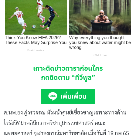
เกาะติดข่าวดาราก่อนใคร
กดติดตาม
“ทีวีพูล”
ศ.นพ.ยง ภู่วรวรรณ หัวหน้าศูนย์เชี่ยวชาญเฉพาะทางด้าน
ไวรัสวิทยาคลินิก ภาควิชากุมารเวชศาสตร์ คณะ
แพทยศาสตร์ จุฬาลงกรณ์มหาวิทยาลัย เมื่อวันที่ 19 กพ 65