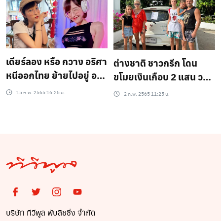
เดียร์ลอง หรือ กวาง อริศา
ต่างชาติ ชาวกรีก โดน
หนีออกไทย ย้ายไปอยู่ อยู่
ขโมยเงินเกือบ 2 แสน วอน
เนเธอร์แลนด์ จะไม่กลับ
เอามาคืน และไม่ใช่ครั้ง
15 ก.พ. 2565 16:25 น.
2 ก.พ. 2565 11:25 น.
ไทยมาอีก
แรกที่มาไทย?
บริษัท ทีวีพูล พับลิชชิ่ง จำกัด