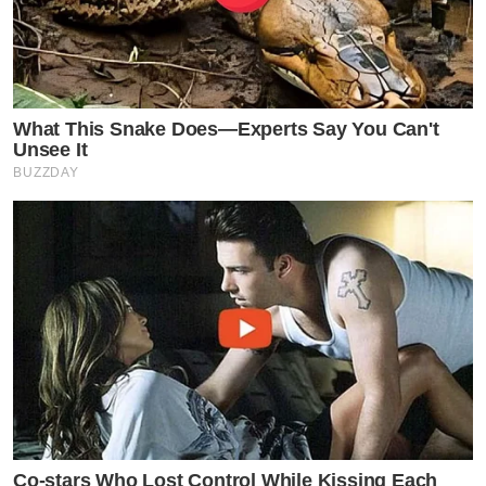
What This Snake Does—Experts Say You Can't
Unsee It
BUZZDAY
Co-stars Who Lost Control While Kissing Each