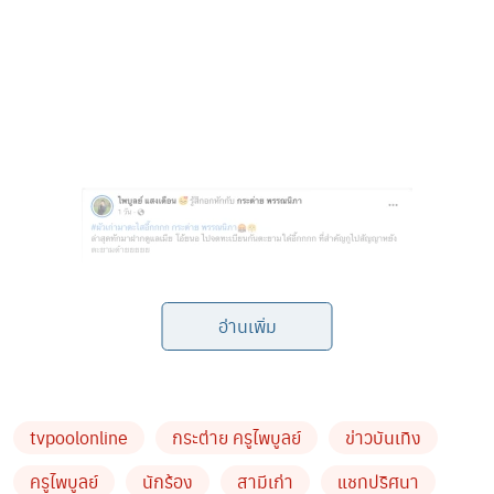
อ่านเพิ่ม
ล่าสุดทักมาฝากดูแลเมีย
โอ้ยนอ
ไปจดทะเบียนกันตะยามใด๋
tvpoolonline
กระต่าย ครูไพบูลย์
ข่าวบันเทิง
อี๊กกกก
ที่สำคัญกูไปสัญญาหยังตะยามด๋ายยยยย
ครูไพบูลย์
นักร้อง
สามีเก่า
แชทปริศนา