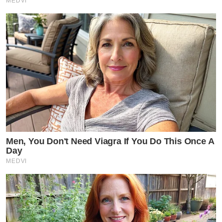
MEDVI
Men, You Don't Need Viagra If You Do This Once A
Day
MEDVI