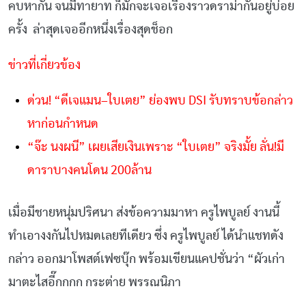
คบหากัน
จนมีทายาท
ก็มักจะเจอเรื่องราวดราม่ากันอยู่บ่อย
ครั้ง
ล่าสุดเจออีกหนึ่งเรื่องสุดช็อก
ข่าวที่เกี่ยวข้อง
ด่วน
! “
ดีเจแมน
–
ใบเตย
”
ย่องพบ
DSI
รับทราบข้อกล่าว
หาก่อนกำหนด
“
จ๊ะ
นงผนี
”
เผยเสียเงินเพราะ
“
ใบเตย
”
จริงมั้ย
ลั่น
!
มี
ดาราบางคนโดน
200
ล้าน
เมื่อมีชายหนุ่มปริศนา
ส่งข้อความมาหา
ครูไพบูลย์
งานนี้
ทำเอางงกันไปหมดเลยทีเดียว
ซึ่ง
ครูไพบูลย์
ได้นำแชทดัง
กล่าว
ออกมาโพสต์เฟซบุ๊ก
พร้อมเขียนแคปชั่นว่า
“
ผัวเก่า
มาตะไสอี๊กกกก
กระต่าย
พรรณนิภา