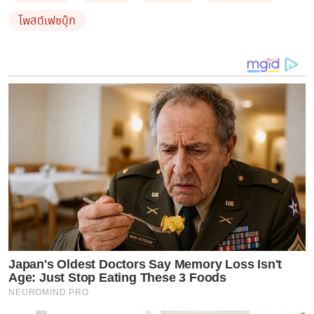
ซึ่งแชทดังกล่าวมีการระบุว่า
ฝากดูแลอดีตภรรยาตนด้วย
โพสต์เฟซบุ๊ก
ตนเองเป็นแค่คนเก่า
นอกจากนี้ยังพูดพาดพิงถึง
เบิ้ล
ก้อง
ครู
ไพรบูลย์
และ
เขา
เคยสัญญาอะไรกันไว้ตนจำได้หมด
คำว่า
เพื่อนจบลงกันแค่นี้
เรื่องทะเบียนสมรสจะเลิกเมื่อไหร่ก็มา
เอาได้
พร้อมให้เบอร์ตนเอง
ยาย
และ
แม่
ไว้ด้วย
Japan's Oldest Doctors Say Memory Loss Isn't
Age: Just Stop Eating These 3 Foods
NEUROMIND PRO