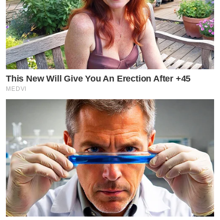
This New Will Give You An Erection After +45
MEDVI