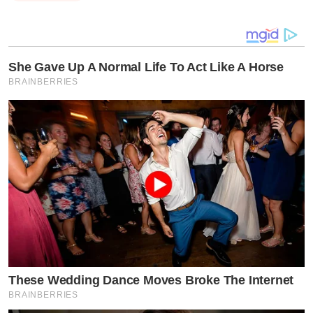
She Gave Up A Normal Life To Act Like A Horse
BRAINBERRIES
“ตอนนี้การผ่าตัดเรียบร้อยดีครับ #ลำยอง นอนพักก่อนนะ
ครับ ขอบพระคุณทุกๆกำลังใจครับ❤️😊🙏 ลำยอง หนองหิน
ห่าว แกรมมี่โกลด์”
“หลังผ่าตัด ปกติแล้วจะยังทานอะไรไม่ได้ ทานลำบาก บาง
These Wedding Dance Moves Broke The Internet
คนเดินยังไม่ได้ ลำไส้ไม่รับอาหาร
BRAINBERRIES
แต่ทำไมเราเดินได้ตั้งแต่วันที่2หลังผ่าตัด และกินตลอด หิว