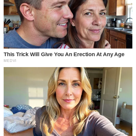
This Trick Will Give You An Erection At Any Age
MEDVI