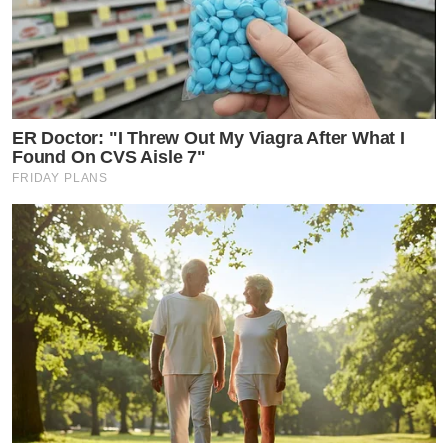
ER Doctor: "I Threw Out My Viagra After What I
Found On CVS Aisle 7"
FRIDAY PLANS