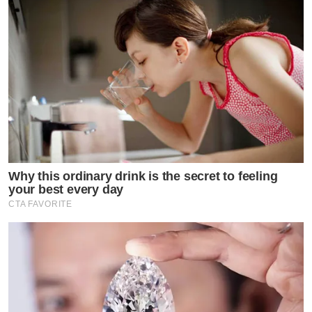
ตลอดเลย”
“สรุปผ่าเนื้องอกทั้งหมด 5 ก้อน โลกว่าๆ แต่เราทำไมปกติ
เร็วจัง ผ่า วันที่19 แต่นี่วันที่21 แค่2-3วันเองนะลำยอง”
Why this ordinary drink is the secret to feeling
your best every day
CTA FAVORITE
“รักษาตัวต่อที่บ้านค่ะ พยายามลุกนั่ง เดิน บ่อยๆ แต่เดิน
มากไม่ได้ยังปวดแผลค่ะ ขอบคุณทุกกำลังใจจากทุกคนนะ