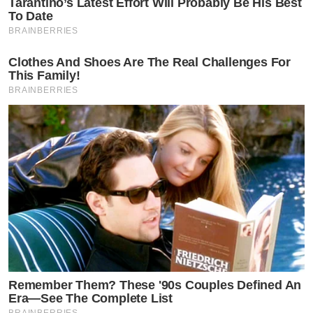
Tarantino’s Latest Effort Will Probably Be His Best
To Date
BRAINBERRIES
by TVPOOL ONLINE
Clothes And Shoes Are The Real Challenges For
This Family!
BRAINBERRIES
Remember Them? These '90s Couples Defined An
Era—See The Complete List
BRAINBERRIES