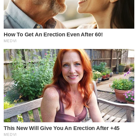
How To Get An Erection Even After 60!
MEDVI
This New Will Give You An Erection After +45
MEDVI