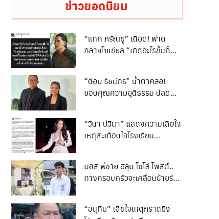
ข่าวยอดนิยม
“แทค ภรัณยู” เดือด! ฟาด
กลางโซเชียล “เกิดอะไรขึ้นก็
เกมรับจบ”
“ต้อม รัชนีกร” น้ำตาคลอ!
ขอบคุณความยุติธรรม ปลด
ล็อกชีวิต 3 ปี
“วีนา ปวีนา” แสดงความเสียใจ
เหตุสะเทือนใจโรงเรียน
เทพศิรินทร์ นนทบุรี
มอส พี่ชาย ฮลุน โซโล่ โพสต์..
ทางครอบครัวจะเคลื่อนย้ายร่าง
ของน้องกลับสู่ภูมิลำเนา..
“อนุทิน” เสียใจเหตุกราดยิง