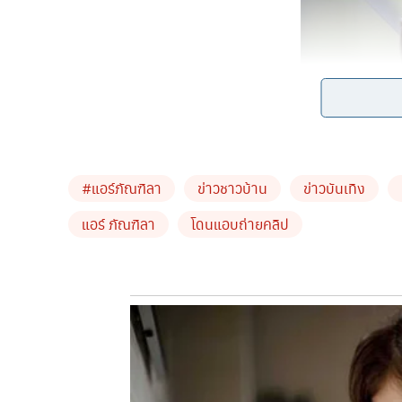
โดยสาวแอร์เล่าเหตุการณ์ว่า
คือพอมันเกิดเหตุการณ์
กางเกงในมันก็ดูทุเรศป่ะ
ไม่อยากให้มันออกไปในที่
#แอร์ภัณฑิลา
ข่าวชาวบ้าน
ข่าวบันเทิง
ว่าอาบน้ำอ่ะอาบน้ำในห้องนอนพี่
ห้องน้ำข้างนอกใช้ไ
แอร์ ภัณฑิลา
โดนแอบถ่ายคลิป
แอร์ไปอาบน้ำในห้องพี่ด้วย
โดยเขาให้เหตุผลว่าที่เ
กับน้องสาวสองคน
ก็คิดว่ามันไม่ชอบมาพากลละ
ปิด
แปลกไม่ไหวแล้ว
ต้องมีกล้องในนี้แน่ๆ
ก็เลยบอกน้องสาว
ตามมุมต่างๆ
พอเปิดดูตรงอ่างล้างหน้าเจอโหลที่เอาไว
เป็นเครื่องประดับ
เราก็เลยเทของในโหลในนั้นออก
ป