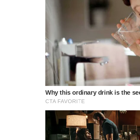
ข่าวที่เกี่ยวข้อง
ราชกิจจานุเบกษา
…!!
ประกาศให้ข้าราชการอัยกา
งานนี้ชาวเน็ตจวกยับ ข้าราชการ ทำแบบนี้จะเป็นตั
Why this ordinary drink is the se
CTA FAVORITE
พอหนูเจอปุ๊บ
เสียงข้างนอกตะโกนมา
“
เฮ้ยทำไรอ่ะ
ทั้งกลัว
ความรู้สึกนี่คือไม่ใข่เมืองไทย
ตอนนั้นความรู้