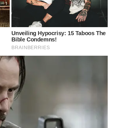
ุด
ก็มีการล็อคห้องคิดว่าจะทำยังไงให้เขาไม่เข้ามาหาเรา
แล้ว
าไปห้องทำงานเขาอีกห้อง
หยิบโทรศัพท์บ้านโทรกลับมาหาที่ไทย
่ที่อังกฤษ
เอาใครก็ได้ให้มารับไปหน่อย
เราก็ไปเลยรื้อโต๊ะเขา
Unveiling Hypocrisy: 15 Taboos The
ามชั่วโมง
ก็มีการ์ดโทรเขามา
แต่โทรศัพท์บ้านมันสามารถรับได้
Bible Condemns!
์ดเปิดประตูห้องมา
และถามว่ามีอะไรเกิดขึ้น
ต้องการความช่วย
BRAINBERRIES
ะวิ่งออกไปหาการ์ด
แต่พอออกไปเจอหน้าคนไทยประมาณ
4
คน