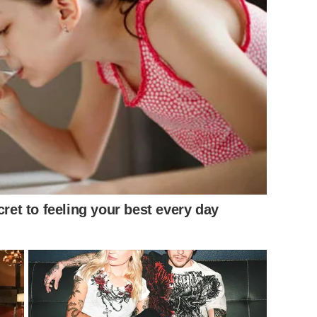
รพ้นจากตำแหน่ง และเรียกคืนเครื่องราชอิสริยาภรณ์
วอย่างที่ดีได้ยังไง
cret to feeling your best every day
“
อย่าทำอะไรนะ
เดี๋ยวใจเย็นๆ
ก่อน
ด้านสาวแอร์เผยมันทั้งโกรธ
สึกเราคือเราต้องรับผิดชอบน้อง
แล้วเราอายุ
20
ก็เลยบอกน้อง