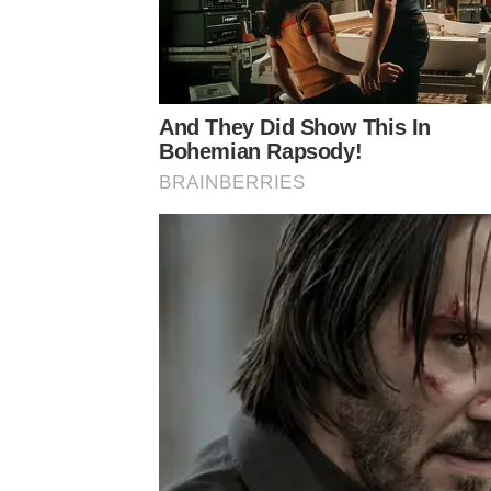
ว่า
เอาแบบนี้เดี๋ยวเราวิ่งไปในห้องแต่งตัวเราให้เร็วที่ส
ต้องหาโทรศัพท์ให้เร็วที่สุด
อยู่ที่นี้ไม่ได้แล้ว
ก็เลยเข้
พี่สาวรับสาย
เราก็บอกว่าช่วยด้วย
โดนแอบถ่ายเราอยู
And They Did Show This In
มันมีที่อยู่ก็อธิบายให้พี่สาวฟัง
แล้วผ่านไปสักสองถึงส
Bohemian Rapsody!
หลายเครื่อง
แอร์ก็ตะโกน
ช่วยด้วย
สักพักก็ได้ยินการ
BRAINBERRIES
เหลือมั้ย
แอร์กับน้องก็พยายามผลักคนนั้นออกเพื่อจ
ที่เราไม่รู้จัก