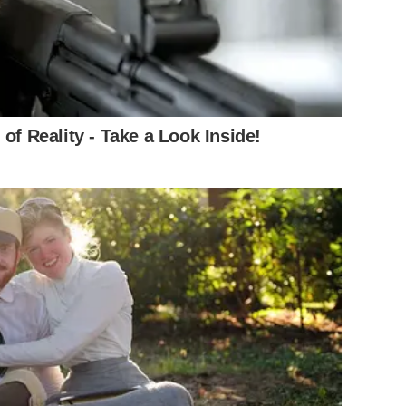
าก่อนเลย
ก็เลยให้รุ่นพี่ติดต่อกลับไปว่าในคอมเขามันมีอะไรที่
ิดขึ้นแน่นอน
แอร์ก็บอกว่าถ้าเจอกันที่เมืองไทย
ไม่ต้องเข้ามายุ่ง
of Reality - Take a Look Inside!
อร์ไม่บอกใคร
ไม่รู้ว่าบอกแล้วได้อะไร
ไม่ได้แจ้งความ
อยากลืมๆ
มือนไม่ได้เจอมาเกือบ
10
ปี
เขายังลอยหน้าลอยตาอยู่ในสังคม
ลยอยากให้เป็นอุทาหรณ์
ทีมงานถามอยากเล่ามั้ย
แอร์ก็บอกเล่า
าไปพลาดตรงไหน
ไว้ใจคนมากเกินไปหรือเปล่า
เชื่อใจเขาอันนี้