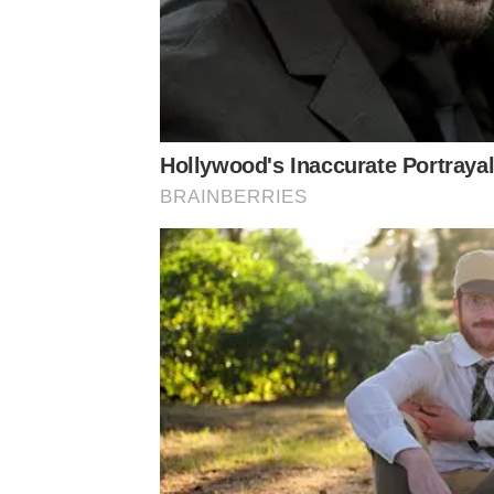
มันเป็นเรื่องราวที่ผ่านมานาน
แล้วไม่เคยพูดที่ไหนม
ถ่ายไว้ไหม
เขาก็สัญญาว่า
ณ
วันนั้นว่าจะไม่มีอะไรเก
Hollywood's Inaccurate Portrayal 
กับแอร์อีก
แล้ว
แอร์ไม่โอเค
วันหนึ่งมันเป็นเรื่อบที่แ
BRAINBERRIES
และให้มันผ่านไป
ล่าสุดแอร์บังเอิญไปเจอเขา
แล้วเห
ได้ปกติ
กลายเป็นว่าตัวเราเองที่ยังต้องรู้สึกอยู่ในใจ
เ
ได้นะ
แต่พอเล่าจริงๆ
ลงดีเทลเข้าไปมันยังรู้สึกอยู่
เร
ก็ต้องระมันระวังให้มากยิ่งขึ้น