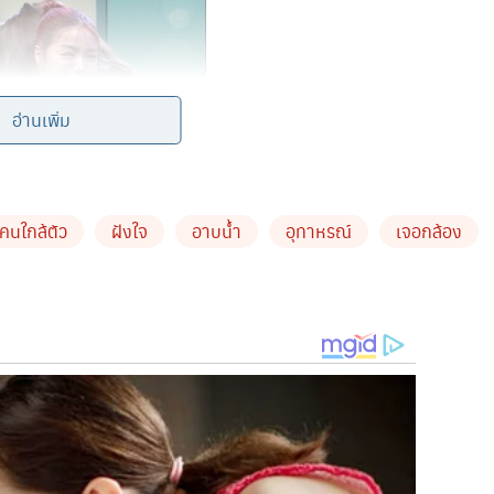
อ่านเพิ่ม
ขึ้นแอร์กลัวคลิปหลุดวะ
ต่อให้เป็นสภาพที่ใส่เสื้อสายเดี่ยวกับ
สาธารณะ
โดยสาว
แอร์ได้เผยถึงเหตุการณ์ว่าบุคคลหนึ่งมีการบอก
คนใกล้ตัว
ฝังใจ
อาบน้ำ
อุทาหรณ์
เจอกล้อง
ม่ได้
ด้านสาวแอร์ก็ถามกลับว่ามีห้องน้ำสองห้องทำไมต้องให้
นี่ยแม่บ้านคิดราคาแพงถ้าต้องทำความสะอาด
ก็เข้าไปในห้องน้ำ
ไฟ
เขาตะโกนเขามา
“
เฮ้ย
ปิดไฟทำไมอ่ะ
”
เรารู้สึกได้เลยว่ามัน
ว่าเปลี่ยนเสื้อผ้าให้เร็วที่สุดแล้วหากล้อง
แอร์ก็พยายามหา
้ใส่สำลี
เป็นโหลแก้ว
เปิดขึ้นมาก็เป็นสำลีแล้วก็มีพวกหินเหมือน
รากฏว่าสิ่งที่เจอก็คือกล้องที่แอบถ่าย