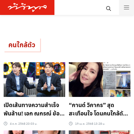
คนใกล้ตัว
เปิดเส้นทางความสำเร็จ
“กานต์ วิภากร” สุด
พันล้าน! เอก ณกรณ์ ย้อน
สะเทือนใจ โดนคนใกล้ตัว
เล่าสุดช็อคพ่อโดน
แทงข้างหลัง สูญเงินกว่า
4 ต.ค. 2568 20:03 น.
19 เม.ย. 2568 13:28 น.
ฆาตกรรม – คนใกล้ตัวโกง
7 แสนบาท เผยสภาพ