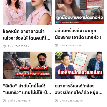
150 ล้าน
จิตใจย่ำแย่จนต้องแอดมิต
เข้าโรงพยาบาล
อดีตนักร้องดัง เผยถูก
ช็อกหนัก ดาราสาวเล่า
น้องชาย เอามีด แทงหัว !
แล้วจะร้องไห้ โดนคนที่ไว้
แอบถ่ายคลิป ตอนอาบน้ำ
14 เม.ย. 2564 07:13 น.
2 ธ.ค. 2565 23:54 น.
“ลิเดีย” ลำดับไทม์ไลน์!
ธนาคารชี้แจง!!กล้อง
“แมทธิว” แทบไม่มีไข้-ปืน
วงจรปิดคนใกล้ตัว หนุ่ม
เลเซอร์ตรวจไม่พบไข้
ศรราม แอบโอนเงิน
14 มี.ค. 2563 06:27 น.
17 ม.ค. 2563 15:04 น.