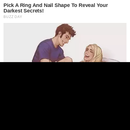
Pick A Ring And Nail Shape To Reveal Your
Darkest Secrets!
BUZZ DAY
Sex Can Last 3 Hours Without Viagra, Try This
Recipe!
BOOSTARO
Colorado Elk's Surprising Response After Being
Freed From Tire