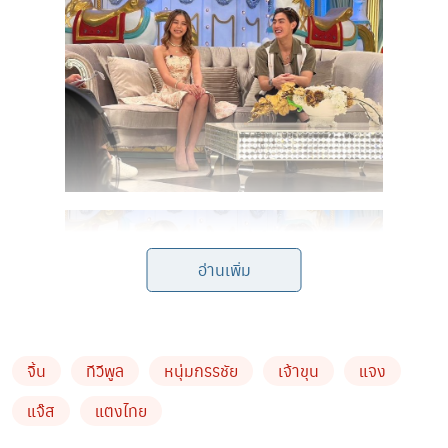
อ่านเพิ่ม
จิ้น
ทีวีพูล
หนุ่มกรรชัย
เจ้าขุน
แจง
แจ๊ส
แตงไทย
ข่าวอื่นๆน่าสนใจ