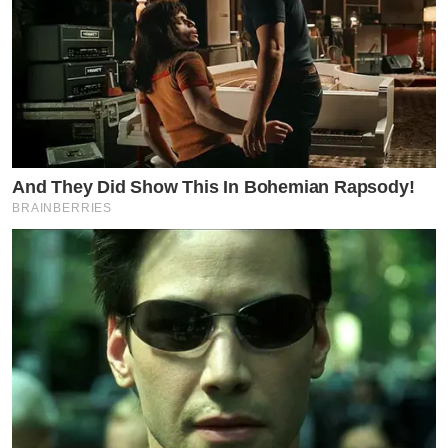
And They Did Show This In Bohemian Rapsody!
BRAINBERRIES