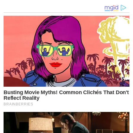
เปิดใจครั้งแรกภรรยา #เอสกันตพงศ์ เปิดใจที่ยัง
ไม่ได้ออกมาอัพเดตอาการป่วย เพราะยังวิกฤต
#วาเลนติน่า ลูกสาวร้องไห้ เรียกหาพ่อตลอด (ชม
คลิป)
ลุยงานต่อ ไอซ์ ส.ส.พรรคก้าวไกล ยื่นหนังสือการ
แต่งชุดลูกเสือเนตรนารี
ส่องประวัตินักสนุกเกอร์ดัง “ต๋อง ศิษย์ฉ่อย” สูญ
เงิน 3.2 ล้านเพราะแก๊งคอลเซ็นเตอร์!
by TVPOOL ONLINE
Busting Movie Myths! Common Clichés That Don't
Reflect Reality
BRAINBERRIES