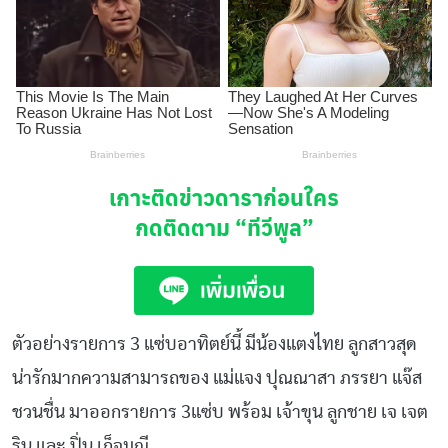
เกาะติดข่าวดาราก่อนใคร
กดติดตาม
“ทีวีพูล”
ตัวอย่างรายการ 3 แซ่บอาทิตย์นี้ มีน้องแตงไทย ลูกสาวสุด
น่ารักมากความสามารถของ แม่แจง ปุณณาสา ภรรยา แจ๊ส
ชวนชื่น มาออกรายการ 3แซ่บ พร้อม เจ้าขุน ลูกชาย เจ เจต
ริน และ ปิ่น เก็จมณี