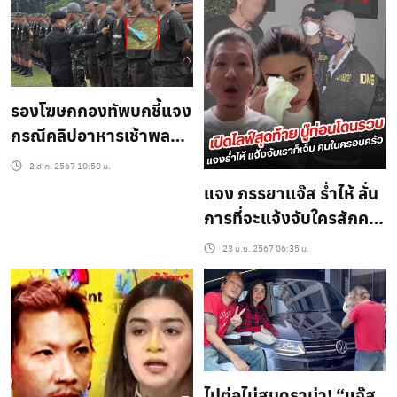
เหม่งจ๋าย” กันถ้วนหน้า พี่
ลูกเขยขอแค่สู้ชีวิต แต่ถ้า
นุ้ยเชิญยิ้มก็เฮไปด้วย
เจ็บก็ขอให้ลูกกลับบ้านเรา
รองโฆษกกองทัพบกชี้แจง
กรณีคลิปอาหารเช้าพล
ทหาร ยอมรับข้อบกพร่อง
2 ส.ค. 2567 10:50 น.
ในการดูแลกำลังพล
แจง ภรรยาแจ๊ส ร่ำไห้ ลั่น
การที่จะแจ้งจับใครสักคน
ก็ต้องเจ็บ(ชมคลิป)
23 มิ.ย. 2567 06:35 น.
ไปต่อไม่สนดราม่า! “แจ๊ส