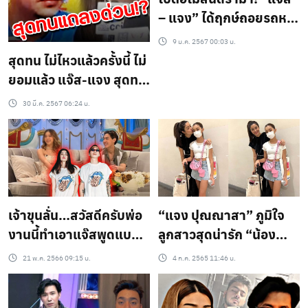
– แจง” ได้ฤกษ์ถอยรถหรู
ป้ายแดง!
9 ม.ค. 2567 00:03 น.
สุดทน ไม่ไหวแล้วครั้งนี้ ไม่
ยอมแล้ว แจ๊ส-แจง สุดทน
แถลงด่วนหลังดราม่า (ชม
30 มี.ค. 2567 06:24 น.
คลิป)
เจ้าขุนลั่น…สวัสดีครับพ่อ
“แจง ปุณณาสา” ภูมิใจ
งานนี้ทำเอาแจ๊สพูดแบบ
ลูกสาวสุดน่ารัก “น้อง
นี้…?!
แตงโม” ได้รับเหรียญ
21 พ.ค. 2566 09:15 น.
4 ก.ค. 2565 11:46 น.
รางวัล!