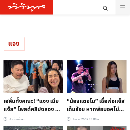
แจง
เฮลั่นทั้งคณะ! “แจง เมีย
“น้องแตงโม” เชื่อพ่อแจ๊ส
แจ๊ส” โพสต์คลิปฉลอง พี่
เต็มร้อย หากพ่อบอกไม่
เหน่งรอรับบุญได้เลย หลัง
โอเค ขอไม่ไปต่อ แจ๊สลั่นไม่
4 เดือนที่แล้ว
4 ก.พ. 2569 13:00 น.
ถูกหวยเลขอายุ 47 “เหน่ง
ปิดกั้น ใครมาเป็นว่าที่