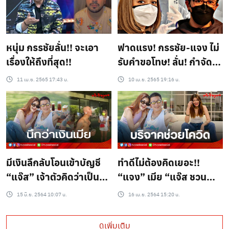
หนุ่ม กรรชัยลั่น!! จะเอา
ฟาดแรง! กรรชัย-แจง ไม่
เรื่องให้ถึงที่สุด!!
รับคำขอโทษ! ลั่น! กำจัด
สิ่งไม่พึ่งประสงค์ออกไป
11 เม.ย. 2565 17:43 น.
10 เม.ย. 2565 19:16 น.
จากสังคม!??
มีเงินลึกลับโอนเข้าบัญชี
ทำดีไม่ต้องคิดเยอะ!!
“แจ๊ส” เจ้าตัวคิดว่าเป็น
“แจง” เมีย “แจ๊ส ชวน
เงินภรรยา
ชื่น” บริจาคเงิน ทำบุญ 4
15 มิ.ย. 2564 10:07 น.
16 เม.ย. 2564 15:20 น.
รพ. 1 วัด
ดูเพิ่มเติม