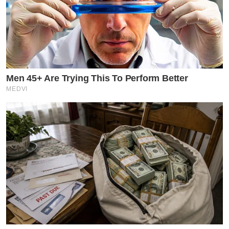
Men 45+ Are Trying This To Perform Better
MEDVI