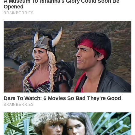
A Museum To Rihanna's Glory Could Soon Be
Opened
BRAINBERRIES
Dare To Watch: 6 Movies So Bad They're Good
BRAINBERRIES