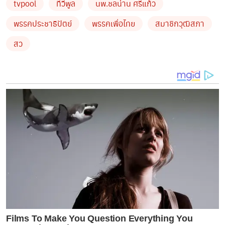
tvpool
ทีวีพูล
นพ.ชลน่าน ศรีแก้ว
พรรคประชาธิปัตย์
พรรคเพื่อไทย
สมาชิกวุฒิสภา
สว
ข่าวที่น่าสนใจ
‘สว.สมชาย’ แนะ ‘เพื่อไทย’ เลื่อนโหวตนายก ลั่น หาก
ตัด ‘ก้าวไกล’ ทิ้ง พร้อมโหวตให้แน่นอน
พิธากล่าว แม้ไม่มีอำนาจในการบริหาร แต่ประชาชนจะ
ไม่ผิดหวังที่เลือกก้าวไกล…
Films To Make You Question Everything You