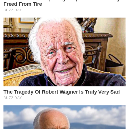
Freed From Tire
BUZZ DAY
The Tragedy Of Robert Wagner Is Truly Very Sad
BUZZ DAY