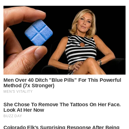
Men Over 40 Ditch "Blue Pills" For This Powerful
Method (7x Stronger)
MEN'S VITALITY
She Chose To Remove The Tattoos On Her Face.
Look At Her Now
BUZZ DAY
Colorado Elk's Surprising Response After Being