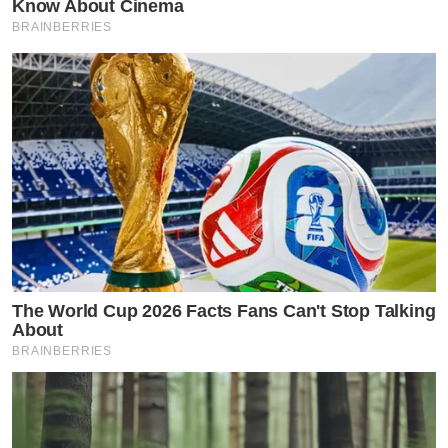
Know About Cinema
ขอแนะนำ
BRAINBERRIES
โฟมล้างหน้า หรือโฟมลดสิว นวัตกรรมใหม่ที่คิดค้นเพื่อ
ปกป้องผิวจาก PM 2.5 เชื้อไวรัสและแบคทีเรีย ด้วย
นวัตกรรม Exo-P จุลินทรีย์ธรรมชาติจากประเทศฝรั่งเศส ทำ
หน้าที่เป็นเกราะใส ให้ผิวปลอดภัยจากฝุ่น
และบำรุงด้วยเซรั่มสาหร่ายสีน้ำตาลรวมทั้งป้องกันการเกิด
สิว ลดอาการผิวอักเสบ
กดลิ้งค์รับข้อมูล โฟมเซรั่ม เพิ่มเติ่มได้ที่ Link ด้านล่าง
https://www.tvpoolreward.com/salepagefoamoffice/co
The World Cup 2026 Facts Fans Can't Stop Talking
About
รู้สึกอ่อนเพลีย ปวดชายโครงขวา หรือไม่ ถ้าใช่มาทางนี้ ท่าน
BRAINBERRIES
อาจจะมีภาวะเป็นไขมันพอกตับ หรือตับอักเสบ อาจจะ
ทำให้เกิดเป็นมะเร็งตับได้ในอนาคต เพื่อป้องกัน หรือลด