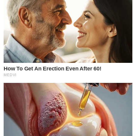
How To Get An Erection Even After 60!
MEDVI