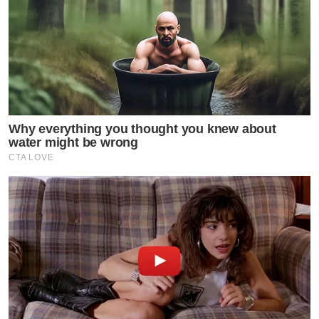
ภาวะดังกล่าวขอเสนอ ผลิตภัณฑ์อาหารเสริม
ของ Tvpool นั่นคือ Heokkaetione Complex ที่จะช่วยบำรุง
ฟื้นฟู และลดไขมันพอกตับ รวมทั้งสายปาร์ตี้ จำเป็นต้อง
ดูแลตับ
กดลิ้งค์รับข้อมูล อาหารเสริมบำรุงตับ เพิ่มเติ่มได้ที่ Link
ด้านล่าง
Why everything you thought you knew about
water might be wrong
https://www.tvpoolreward.com/salepageheokkaetioneof
CTA LOVE
by TVPOOL ONLINE