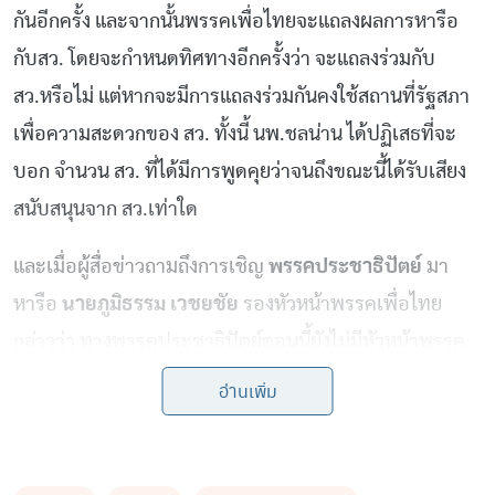
กันอีกครั้ง และจากนั้นพรรคเพื่อไทยจะแถลงผลการหารือ
กับสว. โดยจะกำหนดทิศทางอีกครั้งว่า จะแถลงร่วมกับ
สว.หรือไม่ แต่หากจะมีการแถลงร่วมกันคงใช้สถานที่รัฐสภา
เพื่อความสะดวกของ สว. ทั้งนี้ นพ.ชลน่าน ได้ปฏิเสธที่จะ
บอก จำนวน สว. ที่ได้มีการพูดคุยว่าจนถึงขณะนี้ได้รับเสียง
สนับสนุนจาก สว.เท่าใด
และเมื่อผู้สื่อข่าวถามถึงการเชิญ
พรรคประชาธิปัตย์
มา
หารือ
นายภูมิธรรม เวชยชัย
รองหัวหน้าพรรคเพื่อไทย
กล่าวว่า ทางพรรคประชาธิปัตย์ตอนนี้ยังไม่มีหัวหน้าพรรค
และเลขาธิการพรรค จึงมองว่า กำหนดวันเลือกหัวหน้าและ
อ่านเพิ่ม
กรรมการบริหารพรรคชุดใหม่ของประชาธิปัตย์คือ 6 ส.ค.
ซึ่ง ไม่ทันกับการเลือกตำแหน่งนายกรัฐมนตรีในวันที่ 27
ก.ค.นี้