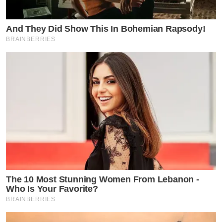
And They Did Show This In Bohemian Rapsody!
BRAINBERRIES
The 10 Most Stunning Women From Lebanon -
Who Is Your Favorite?
BRAINBERRIES