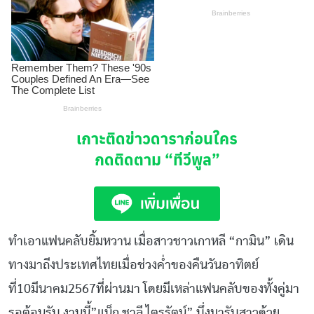
เกาะติดข่าวดาราก่อนใคร
กดติดตาม
“ทีวีพูล”
ทำเอาแฟนคลับยิ้มหวาน เมื่อสาวชาวเกาหลี “กามิน” เดิน
ทางมาถีงประเทศไทยเมื่อช่วงค่ำของคืนวันอาทิตย์
ที่10มีนาคม2567ที่ผ่านมา โดยมีเหล่าแฟนคลับของทั้งคู่มา
รอต้อนรับ งานนี้”แน็ก ชาลี ไตรรัตน์” บึ่งมารับสาวด้วย