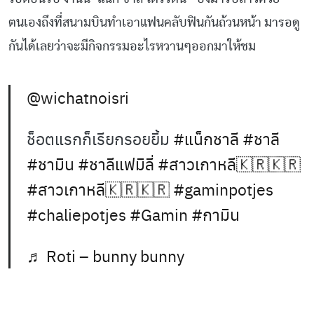
ตนเองถึงที่สนามบินทำเอาแฟนคลับฟินกันถ้วนหน้า มารอดู
กันได้เลยว่าจะมีกิจกรรมอะไรหวานๆออกมาให้ชม
@wichatnoisri
ช็อตแรกก็เรียกรอยยิ้ม
#แน็กชาลี
#ชาลี
#ชามิน
#ชาลีแฟมิลี่
#สาวเกาหลี🇰🇷🇰🇷
#สาวเกาหลี🇰🇷🇰🇷
#gaminpotjes
#chaliepotjes
#Gamin
#กามิน
♬ Roti – bunny bunny