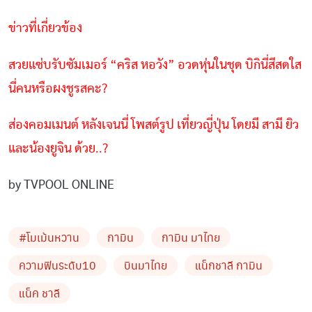
ข่าวที่เกี่ยวข้อง
สวยแซ่บรับซัมเมอร์ “คริส หอวัง” อวดหุ่นในชุด บิกินี่สีสดใส
นี่คนหรือผงชูรสคะ?
ส่องคอมเมนต์ หลังเจนนี่ โพสต์รูป เที่ยวญี่ปุ่น โดยมี สามี ยิว
และน้องยูจิน ด้วย..?
by TVPOOL ONLINE
#โมเม้นหวาน​
กามิน
กามิน มาไทย
ความฟินระดับ10
บินมาไทย
แน็กชาลี กามิน
แน็ค ชาลี