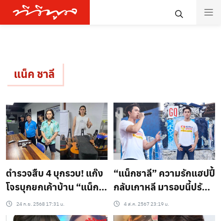
แน็ค ชาลี
ตำรวจสืบ 4 บุกรวบ! แก๊ง
“แน็กชาลี” ความรักแฮปปี้
โจรบุกยกเค้าบ้าน “แน็ก
กลับเกาหลี มารอบนี้ปรับ
ชาลี”
ตัว “กามิน”น่ารักขึ้น ไม่
24 ก.ย. 2568 17:31 น.
4 ส.ค. 2567 23:19 น.
เขินใส่บ๊อกเซอร์ ร้องเพลง