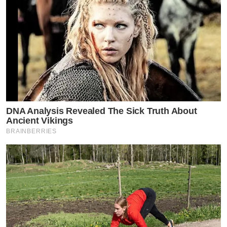
ฟ้า
ใช้3ผลิตภัณฑ์นี้ ควบคู่ผิวหน้าของคุณจะเปลี่ยนไปทันทีที่ใช้
ครั้งแรก ใช้ดีแล้วบอกต่อคนที่รัก
กดลิ้งค์รับข้อมูล โฟมเซรั่ม และครีมกันแดดและเซรั่มเข้มข้น
เพิ่มเติ่มได้ที่ Link ด้านล่าง https://24plusthailand.com/
DNA Analysis Revealed The Sick Truth About
Ancient Vikings
by TVPOOL ONLINE
BRAINBERRIES