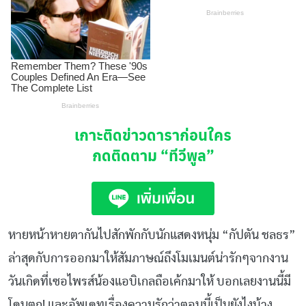
เกาะติดข่าวดาราก่อนใคร
กดติดตาม
“ทีวีพูล”
หายหน้าหายตากันไปสักพักกับนักแสดงหนุ่ม “กัปตัน ชลธร”
ล่าสุดกับการออกมาให้สัมภาษณ์ถึงโมเมนต์น่ารักๆจากงาน
วันเกิดที่เซอไพรส์น้องแอบิเกลถือเค้กมาให้ บอกเลยงานนี้มี
โดนตก! และอัพเดทเรื่องความรักว่าตอนนี้เป็นยังไงบ้าง