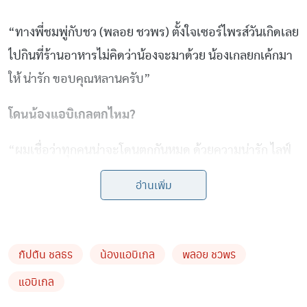
“ทางพี่ชมพู่กับชว (พลอย ชวพร) ตั้งใจเซอร์ไพรส์วันเกิดเลย
ไปกินที่ร้านอาหารไม่คิดว่าน้องจะมาด้วย น้องเกลยกเค้กมา
ให้ น่ารัก ขอบคุณหลานครับ”
โดนน้องแอบิเกลตกไหม?
“ผมเชื่อว่าทุกคนน่าจะโดนตกกันหมด ด้วยความน่ารัก ไลฟ์
สไตล์การเลี้ยงดูของพี่ชม ทำให้เรารู้สึกว่าเอ็นดูน้องมากๆ
อ่านเพิ่ม
โดนตกทุกวันเจอน้องเมื่อไหร่ก็น่ารัก”
อัพเดทเรื่องความรัก?
กัปตัน ชลธร
น้องแอบิเกล
พลอย ชวพร
“ก็แฮปปี้ครับกับ ชว (พลอย ชวพร) ไม่มีปัญหาอะไร
แอบิเกล
วาเลนไทน์ที่ผ่านมาไม่ได้ไปไหนเลย มีงานทั้งคู่ เลยเจอกันวัน