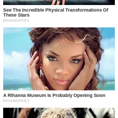
เป็นภาวะที่ร่างกายมีอุณภูมิสูงเกิน 40 องศาเซลเซียส🌡️
See The Incredible Physical Transformations Of
.
These Stars
😵‍💫จนทำให้เกิดอาการ วิงเวียนศีรษะ สับสน
BRAINBERRIES
พูดไม่ชัด กระสับกระส่าย เห็นภาพหลอน
ไปจนถึงหมดสติ กดลิ้งค์รับข้อมูล อาหารเสริมบำรุงตับ จาก
เกาหลีเพิ่มเติ่มได้ที่ Link ด้านล่าง
https://www.tvpoolreward.com/salepageheokkaetioneof
เมื่อสุขภาพดีแล้วจำเป็นต้องดูแลสุขภาพผิวด้วย
เราขอแนะนำ
โฟมล้างหน้า24พลัส หนึ่งเดียวที่มีเซรั่มสาหร่ายตัวท๊อป มาส
A Rihanna Museum Is Probably Opening Soon
ต์ทิ้งไว้30วิ ป้องกันสิว
BRAINBERRIES
แล้วล้างออก เติมเซรั่มเข้มข้น 24พลัส ป้องกันเหี่ยว
หลังจากนั้นทาครีมกันแดด24พลัส ป้องกันแสงยูวีและแสงสี