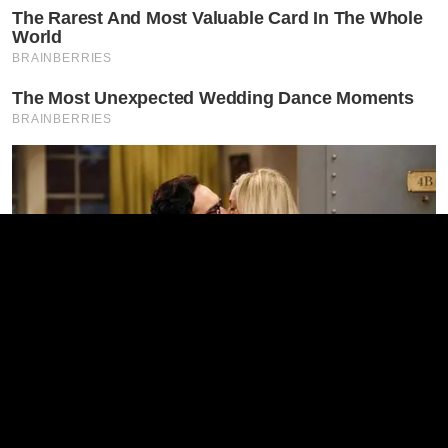
The Rarest And Most Valuable Card In The Whole
World
BRAINBERRIES
The Most Unexpected Wedding Dance Moments
BRAINBERRIES
TV Couples Who Would Never Be Together: 9 Is
Just Too Weird
BRAINBERRIES