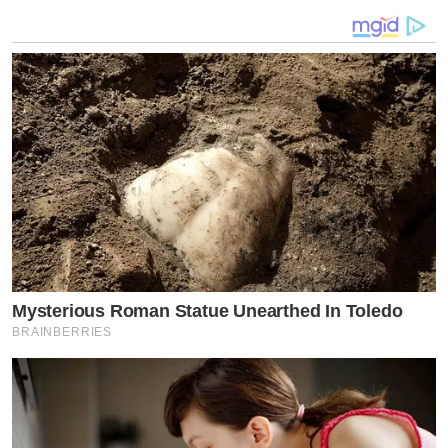
ต่อมาไปกินข้าวปกติเลย ตอนนี้ต่างคนต่างทำงานกำลังไฟ
แรง”
คนนี้แม่ของลูกแน่นอน?
“ตอนนี้ทุกอย่างก็แฮปปี้ก็ลงตัว เป็นความสัมพันธ์ที่ดีมากๆ”
โมเมนต์ไหนทำให้รู้ว่าตกหลุมรักคนนี้?
“รู้สึกว่าเราคุยกันได้ทุกเรื่อง ซัพพอร์ตเรื่องหน้าที่การงาน
แค่นี้ก็แฮปปี้มากๆแล้วครับ”
Mysterious Roman Statue Unearthed In Toledo
BRAINBERRIES
ข่าวที่น่าสนใจ