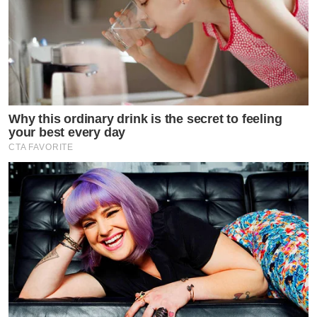
พลอย-กัปตัน โมเมนต์สุดน่ารักในวันคล้ายวันเกิด
เปิดประวัติ “ดุกลือชัย ” กับเส้นทางดนตรี สู่ตำนานม
Why this ordinary drink is the secret to feeling
your best every day
CTA FAVORITE
☀️ใครที่ต้องทำงานกลางแจ้ง กลางแดดต้องระวัง❗️
เพราะถึงแม้ ‘ร้อน ตับ แตก’ จะไม่มีจริง
🥵แต่ “ร้อน จน ตับ วาย” นั้นมีจริง‼️
.
📌โรคลมแดด หรือ heat stroke นั้น