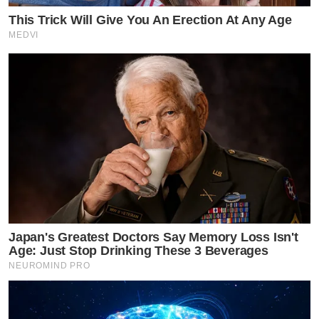
This Trick Will Give You An Erection At Any Age
MEDVI
Japan's Greatest Doctors Say Memory Loss Isn't
Age: Just Stop Drinking These 3 Beverages
NEUROMIND PRO