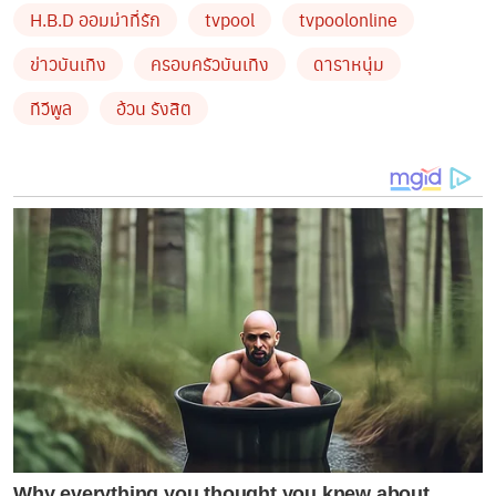
แสนจะน่ารัก ของครอบครัว อ้วนรังสิต อวยพรวันเกิดภรรยา
H.B.D ออมม่าที่รัก
tvpool
tvpoolonline
วัย 42 ปี แต่ภรรยาสาวจะขอย้อนวัยนิดนึง ปักเทียนเป็นเลข
ข่าวบันเทิง
ครอบครัวบันเทิง
ดาราหนุ่ม
24 ในตอนหลังหนุ่มอ้วนก็ได้กลับตัวเลขเป็นเลข 42 เพื่อ
ทีวีพูล
อ้วน รังสิต
แกล้งภรรยา ช่างเป็นภาพที่สุดแสนจะอบอุ่นจริงๆ เลยค่ะ
หลังจากคลิปนี้ได้ถูกเผยแพร่ออกไปก็มีแฟนคลับเข้ามา
อวยพรวันเกิด “มะม่วง” ภรรยา “อ้วน” เป็นจำนวนมาก
Why everything you thought you knew about