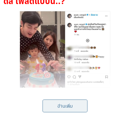
ดล โพสต์แบบนี้..?
สุขสันต์วันเกิด
โดย อ้วน โพสต์คลิปพร้อมระบุแคปชั่นว่า
อ่านเพิ่ม
ออมม่าที่รัก ขอให้ออมม่ามีแต่ความสุข ยิ้มและหัวเราะทั้งวัน
ทุกวันเลยค้าบ
ซึ่งในคลิปก็จะเห็นได้ว่าเป็นภาพโมเมนต์ที่สุด