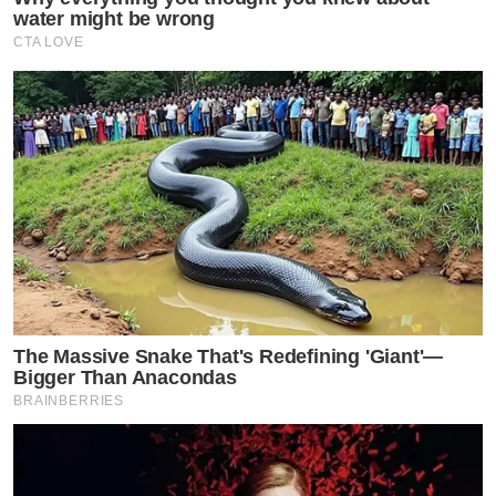
water might be wrong
CTA LOVE
The Massive Snake That's Redefining 'Giant'—
Bigger Than Anacondas
BRAINBERRIES