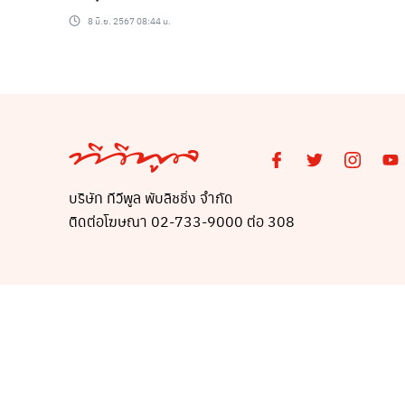
ภรรยาชาวเกาหลี พร้อมกับ “โรฮา”
8 มิ.ย. 2567 08:44 น.
ลูกชายสุดที่รัก
บริษัท ทีวีพูล พับลิชชิ่ง จำกัด
ติดต่อโฆษณา 02-733-9000 ต่อ 308