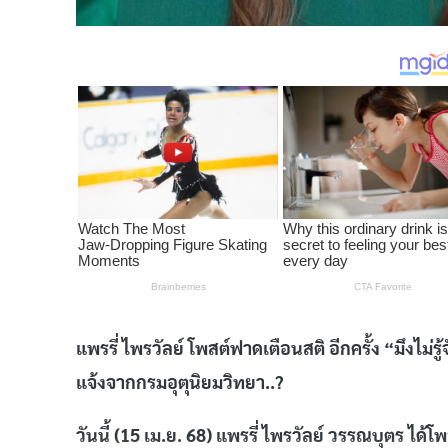
แพรรี่ ไพรวัลย์ โพสต์ฟาดเตือนสติ อีกครั้ง “มึงไม
แจ้งจากกรมอุตุนิยมวิทยา..?
วันนี้ (15 เม.ย. 68) แพรรี่ ไพรวัลย์ วรรณบุตร ได