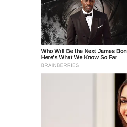
เรื่องภูมิศาสตร์ เรื่องภัยพิบัติ เป็นเรื่องที่เราทุกคน
อะไรเลยค่ะ
ปล. คือจริงๆ ไม่ใช่เพราะว่าหมอดู มีตาทิพย์หูทิพ
แสวงหาความรู้และไม่มีอะไรอยู่ในสมองให้รู้เท่าทันห
Who Will Be the Next James Bo
ล่าสุด แพรรี่ ไพรวัลย์ ก็โพสต์อีกครั้ง โดยโพสต์ดัง
Here's What We Know So Far
จะตก ตกจริงๆอะ ทั้งๆที่ก่อนหน้านี้ ร้อนตับจะแตก โด
BRAINBERRIES
ฤดูร้อนเลยจริงๆเหรอคะ 🙄🙄