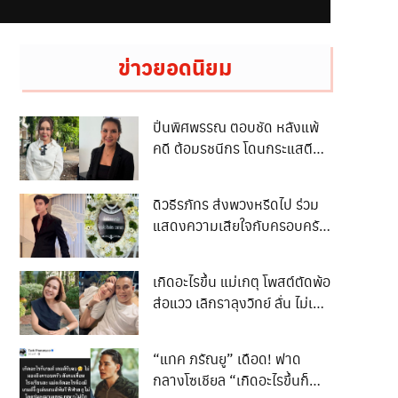
ข่าวยอดนิยม
ปิ่นพิศพรรณ ตอบชัด หลังแพ้
คดี ต้อมรชนีกร โดนกระแสตี
กลับทำไมไม่จ่าย 50 ล้าน
ดิวธีรภัทร ส่งพวงหรีดไป ร่วม
แสดงความเสียใจกับครอบครัว
น ฮลุน แต่ชาวเน็ตบอก
พวงหรีดเปลี่ยนเป็นอย่างอื่น
เกิดอะไรขึ้น แม่เกตุ โพสต์ตัดพ้อ
เทอไม่มีประโยชน์ จนเกิดดราม่า
ส่อแวว เลิกราลุงวิทย์ ลั่น ไม่เคย
เบาๆ
สมหวังเรื่องความรัก พร้อม
กลับมารักตัวเอง
“แทค ภรัณยู” เดือด! ฟาด
กลางโซเชียล “เกิดอะไรขึ้นก็