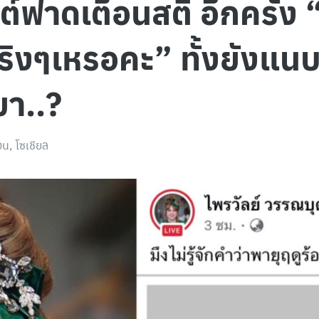
ต์ฟาดเตือนสติ อีกครั้ง “ม
จริงๆเหรอคะ” ทั้งยังแ
ยา..?
อน
,
โซเชียล