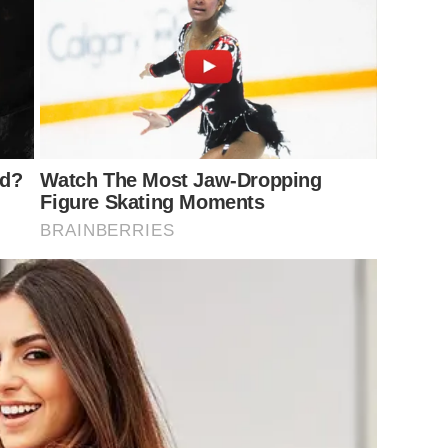
สามารถศึกษาได้ เข้าถึงได้ รับรู้ได้ โดยไม่ต้องอาศัยสัมผัสพิเศษ
ย์หรือญาณทิพย์อะไรหรอกนะคะ มันผิดก็แค่ตรงที่พวกเราไม่สนใจ
มอดูเท่านั้นเอง”
nd?
Watch The Most Jaw‑Dropping
กล่าว เป็นรูปภาพที่มีข้อความระบุไว้ว่า สงกรานต์ หมอ ….บอกฝน
Figure Skating Moments
ยเจ้าตัว ระบุแคปชั้นประกอบโพสต์ไว้ว่า มึงไม่รู้จักคำว่าพายุ
BRAINBERRIES