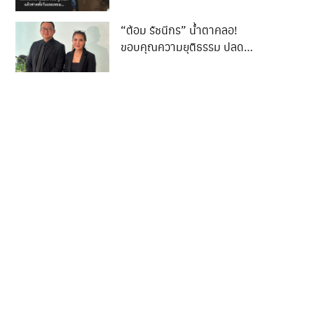
เกมรับจบ”
“ต้อม รัชนีกร” น้ำตาคลอ!
ขอบคุณความยุติธรรม ปลด
ล็อกชีวิต 3 ปี