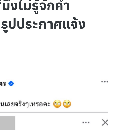
ึงไม่รู้จักคำ
นบรูปประกาศแจ้ง