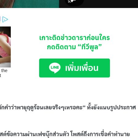
เกาะติดข่าวดาราก่อนใคร
กดติดตาม
“ทีวีพูล”
่รู้จักคำว่าพายุฤดูร้อนเลยจริงๆเหรอคะ” ทั้งยังแนบรูปประกาศ
้โพสต์ข้อความผ่านเฟซบุ๊กส่วนตัว โพสต์ถึงการเชื่อคำทำนาย