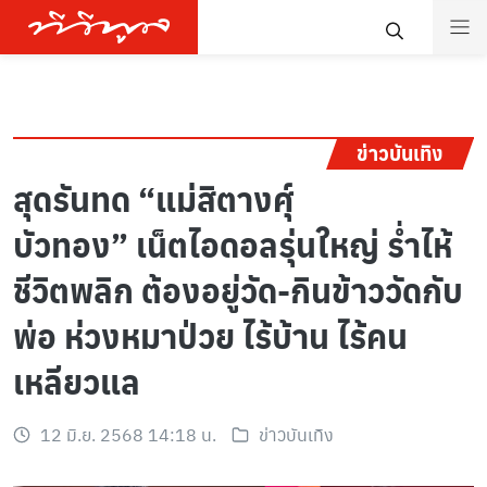
ข่าวบันเทิง
สุดรันทด “แม่สิตางศุ์
บัวทอง” เน็ตไอดอลรุ่นใหญ่ ร่ำไห้
ชีวิตพลิก ต้องอยู่วัด-กินข้าววัดกับ
พ่อ ห่วงหมาป่วย ไร้บ้าน ไร้คน
เหลียวแล
12 มิ.ย. 2568 14:18 น.
ข่าวบันเทิง