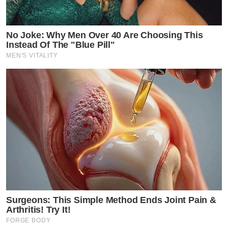
No Joke: Why Men Over 40 Are Choosing This
Instead Of The "Blue Pill"
MEN'S VITALITY
Surgeons: This Simple Method Ends Joint Pain &
Arthritis! Try It!
FORGE BODY