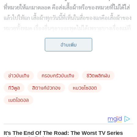
ที่หมวยให้แกมาตลอด คือส่งเสื้อผ้าหรือของหมวยที่ไม่ได้ใส่
แล้วไปให้แก เสื้อผ้าทุกวันนี้ที่เห็นในสื่อของแกคือเสื้อผ้าของ
หมวยทั้งหมด เรื่องอื่นๆอาจจะพูดไม่ได้เพราะบางเรื่องแม่ก็
ไม่เคยฟังหนูเลย แม้กระทั่งคนอื่นๆที่มองแม่ ทั้งในแง่ไม่ดีกับ
อ่านเพิ่ม
ข่าวต่างๆที่ผ่านมา หนูก็ถือว่าได้ช่วยเหลือแม่ในฐานะเพื่อน
มนุษย์นะคะ เป็นกำลังใจให้นะแม่🫶🏻 สิตางศุ์ บัวทอง”
ข่าวอื่น ๆ ที่น่าสนใจ
ข่าวบันเทิง
ครอบครัวบันเทิง
ชีวิตพลิกผัน
ทหาร ฉก.ลาดหญ้า กกล.สุรสีห์ รวบต่างด้าวเถื่อน
ทีวีพูล
สิตางค์บัวทอง
หมวยโซฮอต
สารภาพจ่ายค่าหัว 70,000 ใช้ไทยเป็นทางผ่านไป
เนตไอดอล
ทำงานมาเลเซีย
“นิว-เมษา” เผยนาทีชีวิต คลอดลูกคนที่ 2 ฉุกเฉิน
กลางดึก ยังไม่ปิดอู่ ตั้งเป้ามี 4 คน – พร้อมคัม
แบ็กวงการบันเทิง
It's The End Of The Road: The Worst TV Series