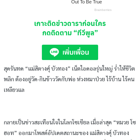
เกาะติดข่าวดาราก่อนใคร
กดติดตาม
“ทีวีพูล”
สุดรันทด “แม่สิตางศุ์ บัวทอง” เน็ตไอดอลรุ่นใหญ่ ร่ำไห้ชีวิต
พลิก ต้องอยู่วัด-กินข้าววัดกับพ่อ ห่วงหมาป่วย ไร้บ้าน ไร้คน
เหลียวแล
กลายเป็นข่าวสะเทือนใจในโลกโซเชียล เมื่อล่าสุด “หมวย โซ
ฮอท” ออกมาโพสต์อัปเดตสถานะของ แม่สิตางศุ์ บัวทอง