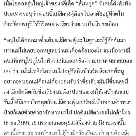
เน็ตไอดอลรุ่นใหญ่เจ้าของวลีเด็ด “ส้มหยุด” ที่เคยโด่งดังทั่ว
ประเทศ ระบุว่า ตอนนี้แม่สิตางศุ์ต้อง ไปอาศัยอยู่ที่วัดใน
จังหวัดลพบุรี ใช้ชีวิตอย่างเรียบง่ายแบบไม่มีทางเลือก
“หนูไม่ได้ออกมาซ้ำเติมแม่สิตางศุ์นะ ในฐานะที่รู้จักกันมา
นานแม่ไม่เคยบอกหนูเลยว่าแม่เดือดร้อนอะไร จนเมื่อวานมี
คนแท็กหนูไปดูในไลฟ์สดแม่และส่งข้อความมาหาหมวยเยอะ
เลย ว่า แม่ไม่เหลือใคร แม่ไปอยู่วัดกินข้าววัด สิ่งแรกที่หนู
อยากจะบอกแม่คือแม่ต้องยอมรับว่าชื่อเสียงมันมีขึ้นและมี
ลง เลิกยึดติดกับชื่อเสียง แม่ต้องปลงและจมให้ลงบ้างนะแม่
วันนี้ได้มีเวลาโทรคุยกับแม่สิตางศุ์ แกก็ร้องไห้ บอกแค่ว่าหมา
ป่วยก็เลยช่วยค่ายารักษาหมาไป ปกติแม่สิตางจะไม่กล้าโทร
มาขอเงินหมวย เพราะแกจะคุยแต่เรื่องว่าแกมีงานตรงนั้น
ตรงนี้ต่างประเทศบ้าง แต่ไม่รู้ว่ามีจริงหรือเปล่า ทุกเดือนสิ่ง