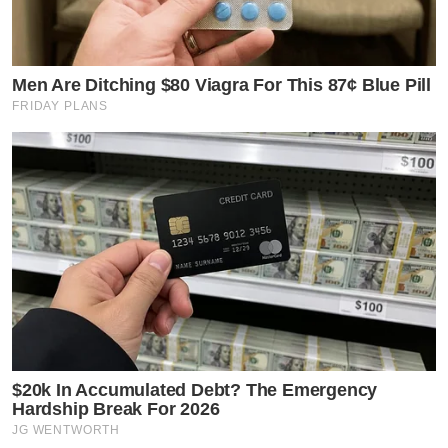
Men Are Ditching $80 Viagra For This 87¢ Blue Pill
FRIDAY PLANS
$20k In Accumulated Debt? The Emergency
Hardship Break For 2026
JG WENTWORTH