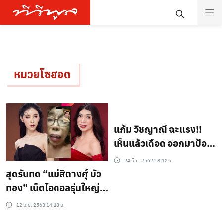
หมวยโซฮอต
แก้ม วิชญาณี ฉะแรง!!
เห็นแล้วเดือด ออกมาป้อง
หนูรัตน์ หลังถูก หมวยโซ
24 มิ.ย. 2562 18:12 น.
ฮอต แกล้งหนัก!!
สุดรันทด “แม่สิตางศุ์ บัว
ทอง” เน็ตไอดอลรุ่นใหญ่
ร่ำไห้ชีวิตพลิก ต้องอยู่วัด-
12 มิ.ย. 2568 14:18 น.
กินข้าววัดกับพ่อ ห่วงหมา